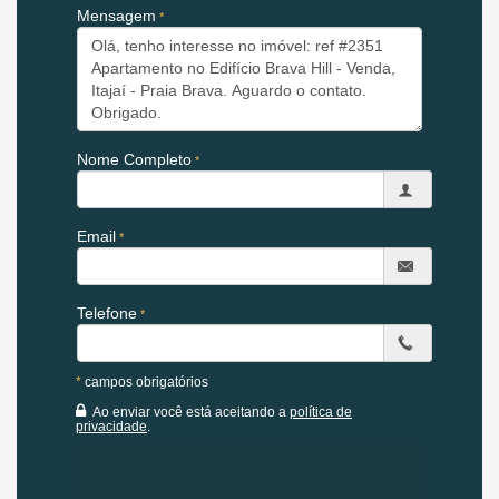
Mensagem
Características do Imóvel:
Piso Cerâmico
Piso de Madeira
Acabamento em Gesso
Área de Serviço
Living
Nome Completo
Sacada com Churrasqueira
Sala de Estar
Sala de Jantar
Cozinha Americana
Email
Banheiro Social
Infraestrutura do Empreendimento:
Telefone
Lazer no Rooftop
Academia
Piscina
Portão Elétrico
*
campos obrigatórios
Churrasqueira
Ao enviar você está aceitando a
política de
Playground
privacidade
.
Salão de Festas
Salão de Jogos
Quadra Esportiva