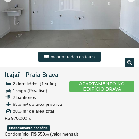
mostrar todas as fotos
Itajaí
Praia Brava
-
APARTAMENTO NO
2 dormitórios (1 suíte)
EDIFÍCIO BRAVA
1 vaga (Privativa)
2 banheiros
68,
m² de área privativa
00
80,
m² de área total
00
R$ 970.000,
00
financiamento bancário
Condomínio: R$ 550,
(valor mensal)
00