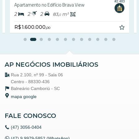
1
#2.483
Apartamento no Edifício Brava View
2
2
2
83,
m²
0
R$ 1.600.000,
00
AP NEGÓCIOS IMOBILIÁRIOS
Rua 2.100, nº 99 - Sala 06
Centro - 88330-436
Balneário Camboriú -
SC
mapa google
FALE CONOSCO
(47)
3056-0404
(47) 9.9979-5852 (WhatsApp)