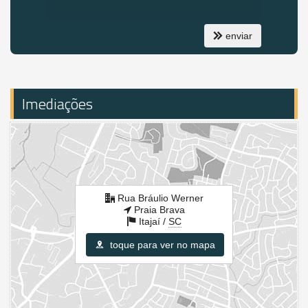
Espaço Gourmet
Endereço:
enviar
Rua Bráulio Werner
Praia Brava
Itajaí /
SC
ver mapa abaixo
Imediações
Rua Bráulio Werner
Praia Brava
Itajaí /
SC
toque para ver no mapa