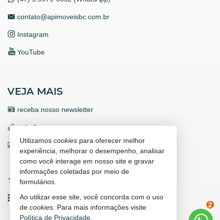
contato@apimoveisbc.com.br
Instagram
YouTube
VEJA MAIS
receba nosso newsletter
trabalhe conosco
Utilizamos
cookies
para oferecer melhor
indicadores financeiros
experiência, melhorar o desempenho, analisar
como você interage em nosso site e gravar
cadastre seu imóvel
informações coletadas por meio de
imóveis favoritos
formulários.
Ao utilizar esse site, você concorda com o uso
mapa de imóveis
de
cookies
. Para mais informações visite
2
Política de Privacidade
.