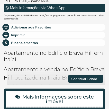
IPTU
: R$ 1.200,
(valor anual)
00
Mais Informações via WhatsApp
Os preços, disponibilidades e condições de pagamento poderão ser alterados sem prévia
comunicação.
Adicionar aos Favoritos
Imprimir
Financiamentos
Apartamento no Edifício Brava Hill em
Itajaí
Apartamento a venda no Edifício Brava
Hill localizado na Praia Brava em Itajaí.
Continuar Lendo...
Imóvel disponível para visitação.
Agende uma visita agora mesmo e venha conhecer este lindo
Mais informações sobre este
imóvel.
imóvel
Os valores estão sujeitos a alteração sem aviso prévio.