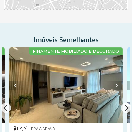
Imóveis Semelhantes
O
FINAMENTE MOBILIADO E DECORADO
ITAJAÍ -
PRAIA BRAVA