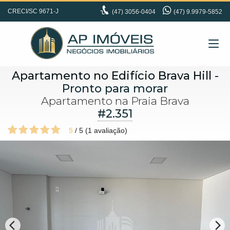
CRECI/SC 9671-J
(47)
3056-0404
(47) 9.9979-5852
Apartamento no Edifício Brava Hill
-
Pronto para morar
Apartamento na Praia Brava
#2.351
5
/
5
(
1
avaliação)