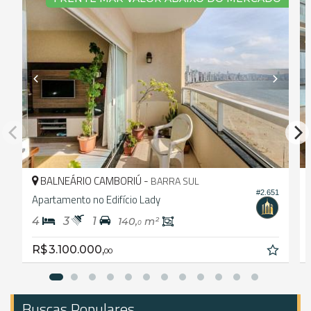
BALNEÁRIO CAMBORIÚ -
BARRA SUL
#2.651
Apartamento no Edifício Lady
4
3
1
140,
m²
0
R$ 3.100.000,
00
Buscas Populares