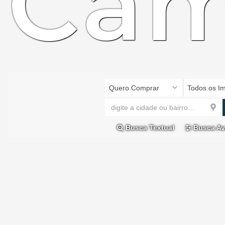
Cam
Quero Comprar
Todos os I
Busca Textual
Busca Av