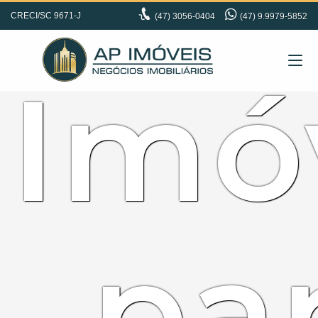
CRECI/SC 9671-J
(47)
3056-0404
(47) 9.9979-5852
Imó
pa