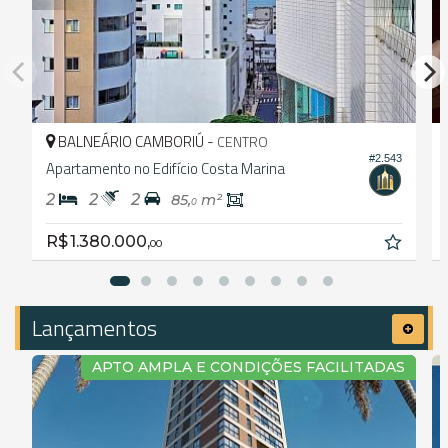
BALNEÁRIO CAMBORIÚ -
CENTRO
#2.543
Apartamento no Edifício Costa Marina
2
2
2
85,
m²
0
R$ 1.380.000,
00
Lançamentos
APTO AMPLA E CONDIÇÕES FACILITADAS