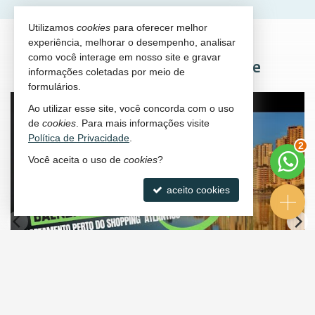
Utilizamos
cookies
para oferecer melhor
experiência, melhorar o desempenho, analisar
como você interage em nosso site e gravar
AP Corretores no YouTube
informações coletadas por meio de
formulários.
Ao utilizar esse site, você concorda com o uso
de
cookies
. Para mais informações visite
Política de Privacidade
.
2
Você aceita o uso de
cookies
?
aceito cookies
Grande Oportunidade em Balneário Camboriú perto