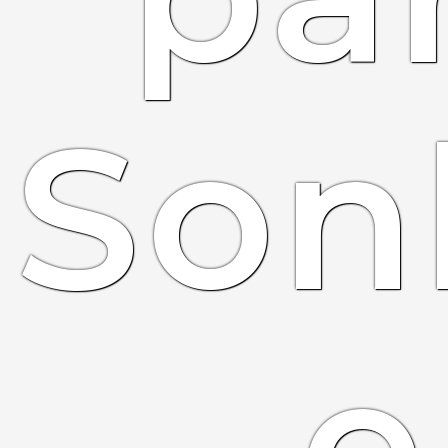
Son
e