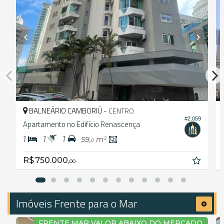
BALNEÁRIO CAMBORIÚ -
CENTRO
#2.059
Apartamento no Edifício Renascença
1
1
1
59,
m²
0
R$ 750.000,
00
Imóveis Frente para o Mar
FRENTE MAR VALOR ABAIXO DO MERCADO