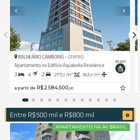
BALNEÁRIO CAMBORIÚ -
CENTRO
#2.607
Apartamento no Edifício Aquabella Residence
3
4
2
277,
m²
163,
m²
3
9
R$ 2.584.500,
a partir de
00
Entre R$500 mil e R$800 mil
APARTAMENTO NA AV BRASIL