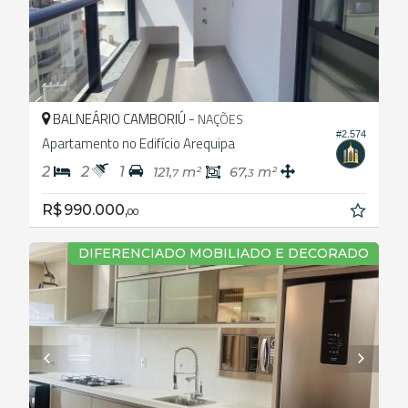
BALNEÁRIO CAMBORIÚ -
NAÇÕES
#2.574
Apartamento no Edifício Arequipa
2
2
1
121,
m²
67,
m²
7
3
R$ 990.000,
00
DIFERENCIADO MOBILIADO E DECORADO