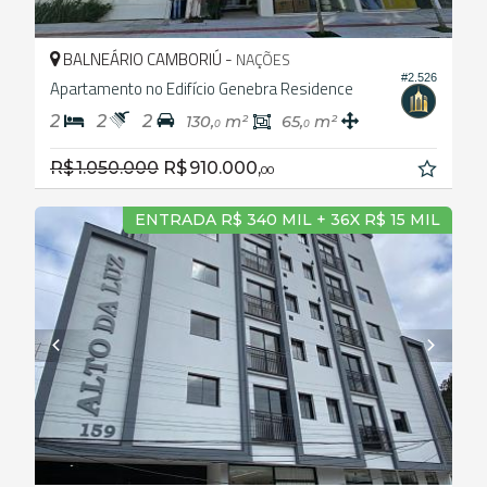
BALNEÁRIO CAMBORIÚ -
NAÇÕES
#2.526
Apartamento no Edifício Genebra Residence
2
2
2
130,
m²
65,
m²
0
0
R$ 1.050.000
R$ 910.000,
00
ENTRADA R$ 340 MIL + 36X R$ 15 MIL