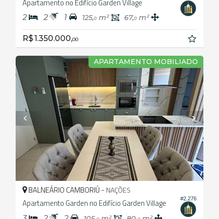
Apartamento no Edifício Garden Village
2
2
1
125,
m²
67,
m²
0
0
R$ 1.350.000,
00
APARTAMENTO MOBILIADO
BALNEÁRIO CAMBORIÚ -
NAÇÕES
#2.276
Apartamento Garden no Edifício Garden Village
3
2
2
105,
m²
80,
m²