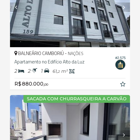
BALNEÁRIO CAMBORIÚ -
NAÇÕES
#2.575
Apartamento no Edifício Alto da Luz
2
2
1
61,
m²
2
R$ 880.000,
00
SACADA COM CHURRASQUEIRA A CARVÃO