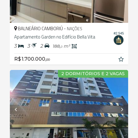
BALNEÁRIO CAMBORIÚ -
NAÇÕES
#2.545
Apartamento Garden no Edifício Bella Vita
3
3
2
188,
m²
0
R$ 1.700.000,
00
2 DORMITÓRIOS E 2 VAGAS