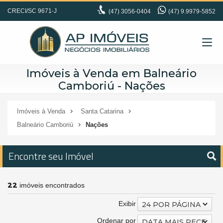
CRECI/SC 9671-J
(47)
3056-0404
(47) 9.9979-5852
Imóveis à Venda em Balneário
Camboriú - Nações
Imóveis à Venda
Santa Catarina
Balneário Camboriú
Nações
Encontre seu Imóvel
22
imóveis encontrados
Exibir
24 POR PÁGINA
Ordenar por
DATA MAIS RECENTE