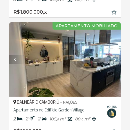
0
0
R$ 1.800.000,
00
APARTAMENTO MOBILIADO
BALNEÁRIO CAMBORIÚ -
NAÇÕES
#2.456
Apartamento no Edifício Garden Village
2
2
2
105,
m²
80,
m²
0
0