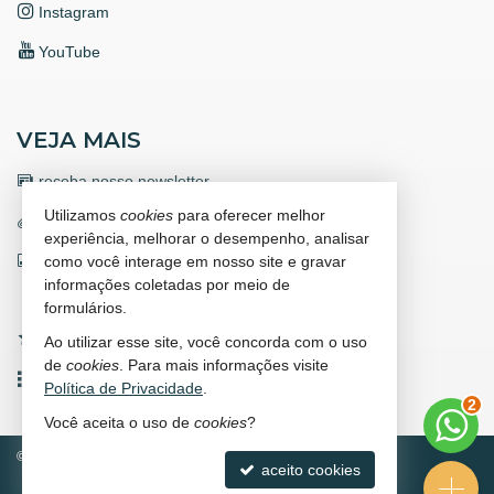
Instagram
YouTube
VEJA MAIS
receba nosso newsletter
Utilizamos
cookies
para oferecer melhor
trabalhe conosco
experiência, melhorar o desempenho, analisar
indicadores financeiros
como você interage em nosso site e gravar
informações coletadas por meio de
cadastre seu imóvel
formulários.
imóveis favoritos
Ao utilizar esse site, você concorda com o uso
de
cookies
. Para mais informações visite
mapa de imóveis
Política de Privacidade
.
3
Você aceita o uso de
cookies
?
©
2026
CRECI/SC 9671-J
Política de Privacidade
aceito cookies