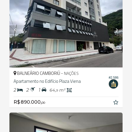
BALNEÁRIO CAMBORIÚ -
NAÇÕES
#2.586
Apartamento no Edifício Plaza Viena
2
2
1
64,
m²
9
R$ 890.000,
00