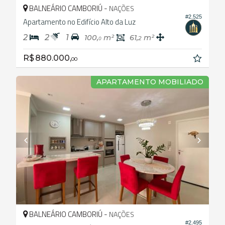
BALNEÁRIO CAMBORIÚ -
NAÇÕES
#2.525
Apartamento no Edifício Alto da Luz
2
2
1
100,
m²
61,
m²
2
0
R$ 880.000,
00
APARTAMENTO MOBILIADO
BALNEÁRIO CAMBORIÚ -
NAÇÕES
#2.495