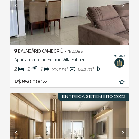
BALNEÁRIO CAMBORIÚ -
NAÇÕES
#2.350
Apartamento no Edifício Villa Fabrizi
2
2
1
77,
m²
62,
m²
7
3
R$ 850.000,
00
ENTREGA SETEMBRO 2023