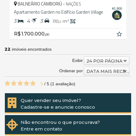
BALNEÁRIO CAMBORIÚ -
NAÇÕES
#1.900
Apartamento Garden no Edifício Garden Village
3
4
3
110,
m²
0
R$ 1.700.000,
00
22
imóveis encontrados
Exibir
24 POR PÁGINA
Ordenar por
DATA MAIS RECENTE
5
/
5
(
1
avaliação)
Quer vender seu imóvel?
Cadastre-se e anuncie conosco
Não encontrou o que procurava?
Entre em contato