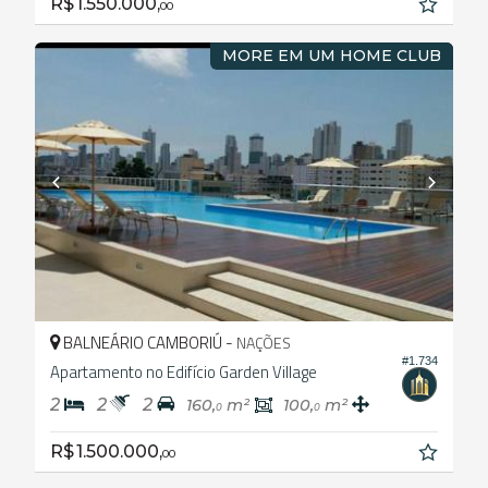
R$ 1.550.000,
00
MORE EM UM HOME CLUB
BALNEÁRIO CAMBORIÚ -
NAÇÕES
#1.734
Apartamento no Edifício Garden Village
2
2
2
160,
m²
100,
m²
0
0
R$ 1.500.000,
00