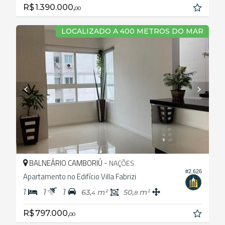
R$ 1.390.000,
00
LOCALIZADO A 400 METROS DO MAR
BALNEÁRIO CAMBORIÚ -
NAÇÕES
#2.626
Apartamento no Edifício Villa Fabrizi
1
1
1
63,
m²
50,
m²
4
8
R$ 797.000,
00