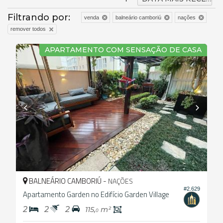
Filtrando por:
venda
balneário camboriú
nações
remover todos
APARTAMENTO COM SENSAÇÃO DE CASA
BALNEÁRIO CAMBORIÚ -
NAÇÕES
#2.629
Apartamento Garden no Edifício Garden Village
2
2
2
115,
m²
0