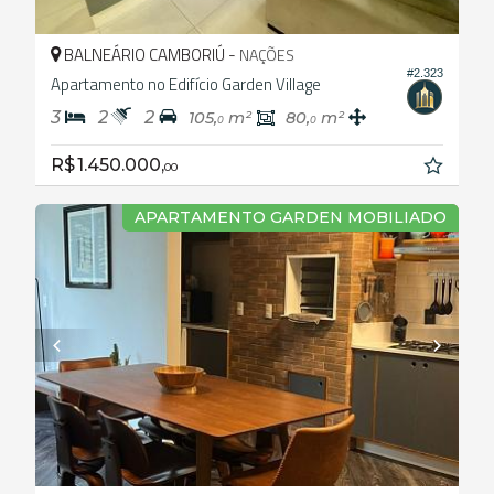
BALNEÁRIO CAMBORIÚ -
NAÇÕES
#2.323
Apartamento no Edifício Garden Village
3
2
2
105,
m²
80,
m²
0
0
R$ 1.450.000,
00
APARTAMENTO GARDEN MOBILIADO