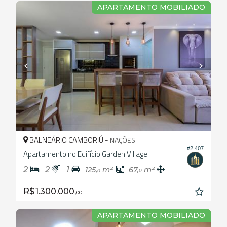
APARTAMENTO MOBILIADO
BALNEÁRIO CAMBORIÚ -
NAÇÕES
#2.407
Apartamento no Edifício Garden Village
2
2
1
125,
m²
67,
m²
0
0
R$ 1.300.000,
00
APARTAMENTO MOBILIADO