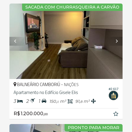
SACADA COM CHURRASQUEIRA A CARVÃO
BALNEÁRIO CAMBORIÚ -
NAÇÕES
#2.617
Apartamento no Edifício Gisele Elis
3
2
1
150,
m²
91,
m²
8
0
R$ 1.200.000,
00
PRONTO PARA MORAR