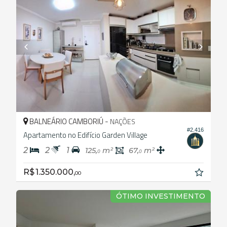
BALNEÁRIO CAMBORIÚ -
NAÇÕES
#2.416
Apartamento no Edifício Garden Village
2
2
1
125,
m²
67,
m²
0
0
R$ 1.350.000,
00
ÓTIMO INVESTIMENTO