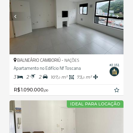
BALNEÁRIO CAMBORIÚ -
NAÇÕES
#2.151
Apartamento no Edifício Nf Toscana
3
2
2
107,
m²
73,
m²
0
0
R$ 1.090.000,
00
IDEAL PARA LOCAÇÃO