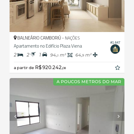
BALNEÁRIO CAMBORIÚ -
NAÇÕES
#1.647
Apartamento no Edifício Plaza Viena
2
2
1
94,
m²
64,
m²
9
0
R$ 920.242,
a partir de
08
A POUCOS METROS DO MAR