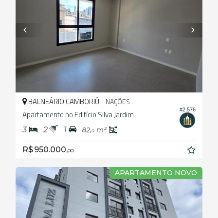
BALNEÁRIO CAMBORIÚ -
NAÇÕES
#2.576
Apartamento no Edifício Silva Jardim
3
2
1
82,
m²
0
R$ 950.000,
00
APARTAMENTO NOVO