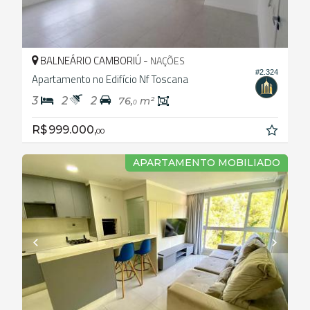
BALNEÁRIO CAMBORIÚ -
NAÇÕES
#2.324
Apartamento no Edifício Nf Toscana
3
2
2
76,
m²
0
R$ 999.000,
00
APARTAMENTO MOBILIADO