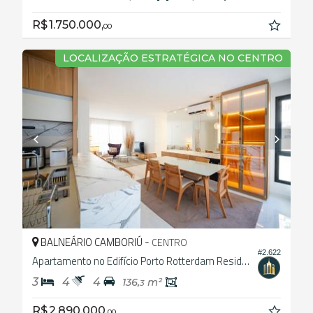
R$ 1.750.000,
00
LOCALIZAÇÃO ESTRATÉGICA NO CENTRO
BALNEÁRIO CAMBORIÚ -
CENTRO
#2.622
Apartamento no Edifício Porto Rotterdam Residence
3
4
4
136,
m²
3
R$ 2.890.000,
00