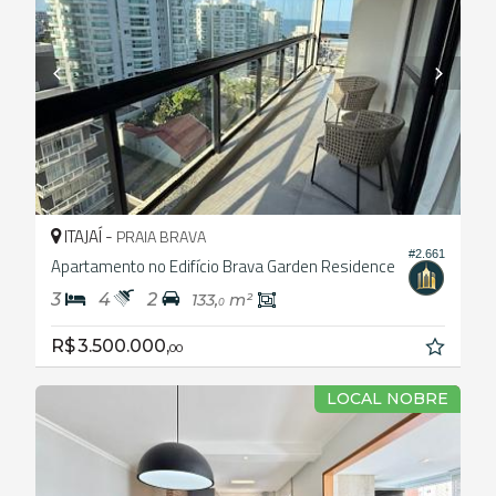
ITAJAÍ -
PRAIA BRAVA
#2.661
Apartamento no Edifício Brava Garden Residence
3
4
2
133,
m²
0
R$ 3.500.000,
00
LOCAL NOBRE