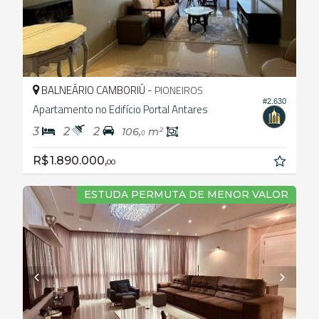
BALNEÁRIO CAMBORIÚ -
PIONEIROS
#2.630
Apartamento no Edifício Portal Antares
3
2
2
106,
m²
0
R$ 1.890.000,
00
ESTUDA PERMUTA DE MENOR VALOR