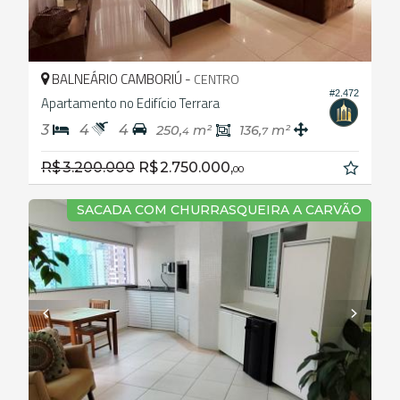
BALNEÁRIO CAMBORIÚ -
CENTRO
#2.472
Apartamento no Edifício Terrara
3
4
4
250,
m²
136,
m²
4
7
R$ 3.200.000
R$ 2.750.000,
00
SACADA COM CHURRASQUEIRA A CARVÃO