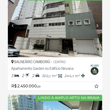
BALNEÁRIO CAMBORIÚ -
CENTRO
#2.665
Apartamento Garden no Edifício Nirvana
3
2
2
302,
m²
244,
m²
2
3
R$ 2.450.000,
00
LINDO A AMPLO APTO NA BRAVA