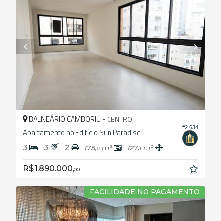
BALNEÁRIO CAMBORIÚ -
CENTRO
#2.634
Apartamento no Edifício Sun Paradise
3
3
2
175,
m²
127,
m²
1
0
R$ 1.890.000,
00
FACILIDADE NO PAGAMENTO