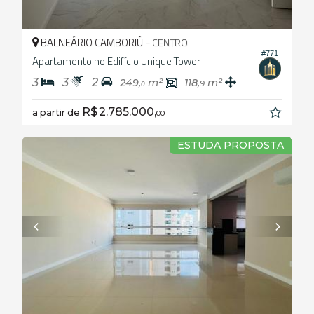
BALNEÁRIO CAMBORIÚ -
CENTRO
#771
Apartamento no Edifício Unique Tower
3
3
2
249,
m²
118,
m²
9
0
R$ 2.785.000,
a partir de
00
ESTUDA PROPOSTA