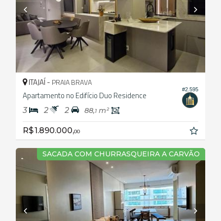
ITAJAÍ -
PRAIA BRAVA
#2.595
Apartamento no Edifício Duo Residence
3
2
2
88,
m²
1
R$ 1.890.000,
00
SACADA COM CHURRASQUEIRA A CARVÃO