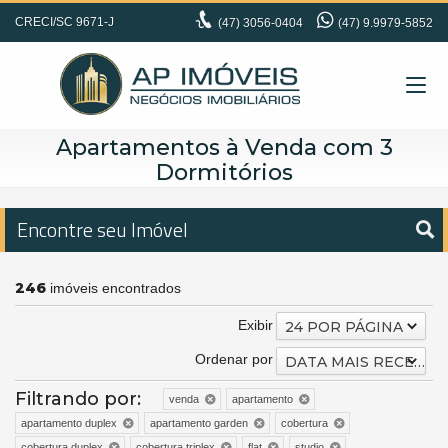
CRECI/SC 9671-J
(47)
3056-0404
(47) 9.9979-5852
Apartamentos à Venda com 3
Dormitórios
Encontre seu Imóvel
246
imóveis encontrados
Exibir
24 POR PÁGINA
Ordenar por
DATA MAIS RECENTE
Filtrando por:
venda
apartamento
apartamento duplex
apartamento garden
cobertura
cobertura duplex
cobertura triplex
flat
studio