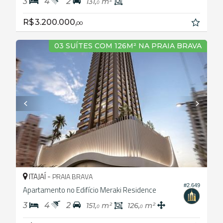
3
4
2
131,
m²
0
R$ 3.200.000,
00
03 SUÍTES COM 126M² NA PRAIA BRAVA
ITAJAÍ -
PRAIA BRAVA
#2.649
Apartamento no Edifício Meraki Residence
3
4
2
151,
m²
126,
m²
0
0