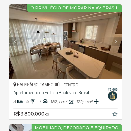
O PRIVILÉGIO DE MORAR NA AV BRASIL
BALNEÁRIO CAMBORIÚ -
CENTRO
#2.663
Apartamento no Edifício Boulevard Brasil
3
4
3
182,
m²
122,
m²
3
9
R$ 3.800.000,
00
MOBILIADO, DECORADO E EQUIPADO