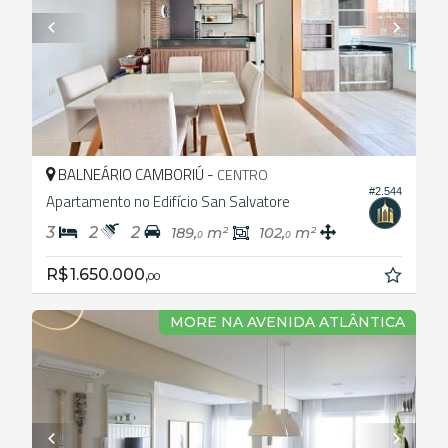
BALNEÁRIO CAMBORIÚ -
CENTRO
#2.544
Apartamento no Edifício San Salvatore
3
2
2
189,
m²
102,
m²
0
0
R$ 1.650.000,
00
MORE NA AVENIDA ATLÂNTICA