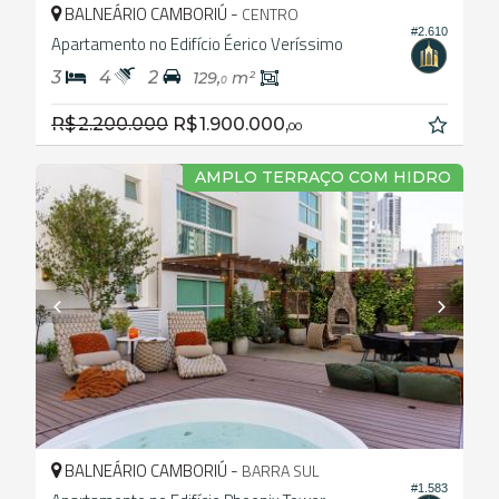
BALNEÁRIO CAMBORIÚ -
CENTRO
#2.610
Apartamento no Edifício Éerico Veríssimo
3
4
2
129,
m²
0
R$ 2.200.000
R$ 1.900.000,
00
AMPLO TERRAÇO COM HIDRO
BALNEÁRIO CAMBORIÚ -
BARRA SUL
#1.583