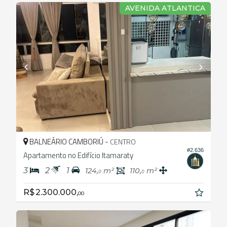
AVENIDA ATLANTICA
BALNEÁRIO CAMBORIÚ -
CENTRO
#2.636
Apartamento no Edifício Itamaraty
3
2
1
124,
m²
110,
m²
0
0
R$ 2.300.000,
00