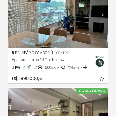
BALNEÁRIO CAMBORIÚ -
CENTRO
#2.633
Apartamento no Edifício Haleiwa
3
4
2
185,
m²
124,
m²
0
0
R$ 1.890.000,
00
PRAIA BRAVA