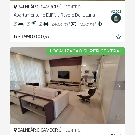
BALNEÁRIO CAMBORIÚ -
CENTRO
#2.632
Apartamento no Edifício Rovere Della Luna
3
3
2
243,
m²
133,
m²
8
5
R$ 1.990.000,
00
LOCALIZAÇÃO SUPER CENTRAL
BALNEÁRIO CAMBORIÚ -
CENTRO
#2.654