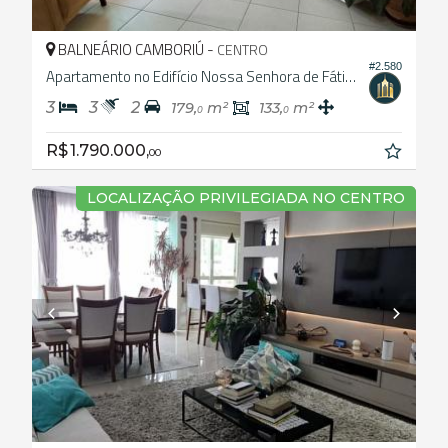
BALNEÁRIO CAMBORIÚ -
CENTRO
#2.580
Apartamento no Edifício Nossa Senhora de Fátima
3
3
2
179,
m²
133,
m²
0
0
R$ 1.790.000,
00
LOCALIZAÇÃO PRIVILEGIADA NO CENTRO