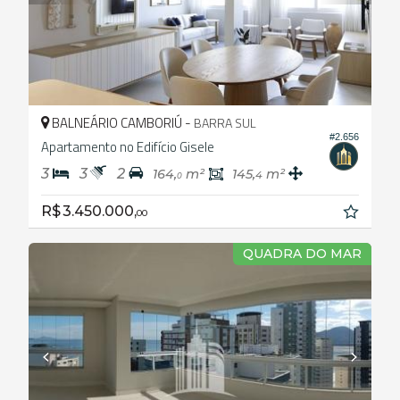
BALNEÁRIO CAMBORIÚ -
BARRA SUL
#2.656
Apartamento no Edifício Gisele
3
3
2
164,
m²
145,
m²
4
0
R$ 3.450.000,
00
QUADRA DO MAR