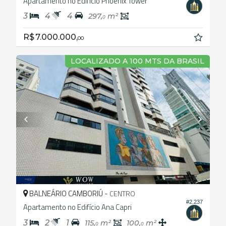
Apartamento no Edifício Phoenix Tower
3
4
4
297,
m²
0
R$ 7.000.000,
00
LOCALIZADO A 100 MTS DA BRASIL
BALNEÁRIO CAMBORIÚ -
CENTRO
#2.237
Apartamento no Edifício Ana Capri
3
2
1
115,
m²
100,
m²
0
0