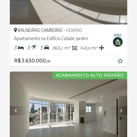
BALNEÁRIO CAMBORIÚ -
CENTRO
#362
Apartamento no Edifício Cidade Jardim
3
3
3
363,
m²
145,
m²
2
8
R$ 3.630.000,
00
ACABAMENTO ALTO PADRÃO