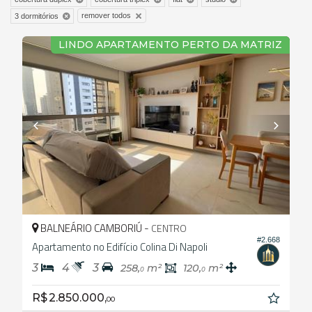
remover todos
3 dormitórios
LINDO APARTAMENTO PERTO DA MATRIZ
BALNEÁRIO CAMBORIÚ -
CENTRO
#2.668
Apartamento no Edifício Colina Di Napoli
3
4
3
258,
m²
120,
m²
0
0
R$ 2.850.000,
00