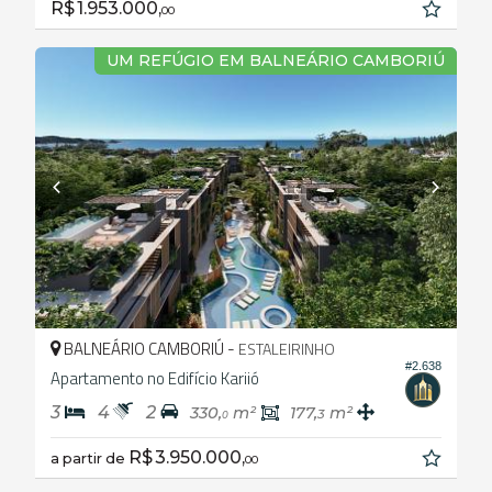
R$ 1.953.000,
00
UM REFÚGIO EM BALNEÁRIO CAMBORIÚ
BALNEÁRIO CAMBORIÚ -
ESTALEIRINHO
#2.638
Apartamento no Edifício Kariió
3
4
2
330,
m²
177,
m²
3
0
R$ 3.950.000,
a partir de
00