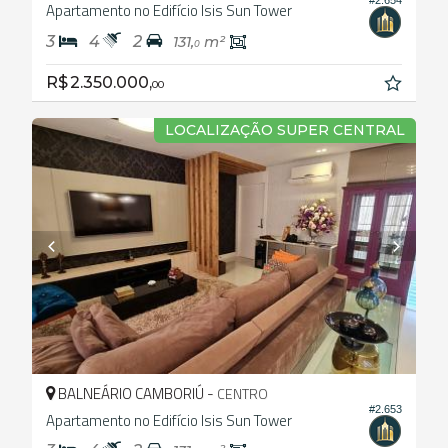
Apartamento no Edifício Isis Sun Tower
3
4
2
131,
m²
0
R$ 2.350.000,
00
LOCALIZAÇÃO SUPER CENTRAL
BALNEÁRIO CAMBORIÚ -
CENTRO
#2.653
Apartamento no Edifício Isis Sun Tower