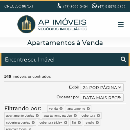
CRECI/SC 9671-J
(47)
3056-0404
(47) 9.9979-5852
Apartamentos à Venda
Encontre seu Imóvel
519
imóveis encontrados
Exibir
24 POR PÁGINA
Ordenar por
DATA MAIS RECENTE
Filtrando por:
venda
apartamento
apartamento duplex
apartamento garden
cobertura
cobertura duplex
cobertura triplex
flat
studio
remover todos