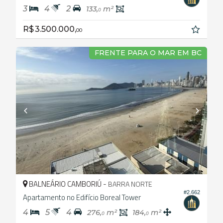
3
4
2
133,
m²
0
R$ 3.500.000,
00
FRENTE PARA O MAR EM BC
BALNEÁRIO CAMBORIÚ -
BARRA NORTE
#2.662
Apartamento no Edifício Boreal Tower
4
5
4
276,
m²
184,
m²
0
0