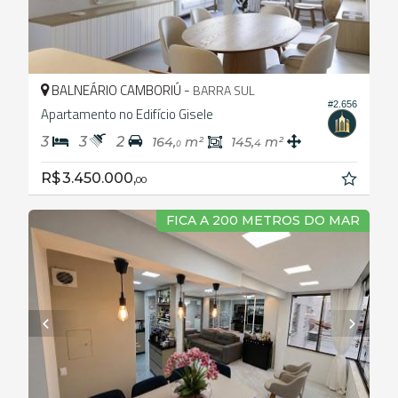
BALNEÁRIO CAMBORIÚ -
BARRA SUL
#2.656
Apartamento no Edifício Gisele
3
3
2
164,
m²
145,
m²
4
0
R$ 3.450.000,
00
FICA A 200 METROS DO MAR