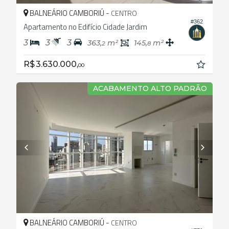
BALNEÁRIO CAMBORIÚ -
CENTRO
#362
Apartamento no Edifício Cidade Jardim
3
3
3
363,
m²
145,
m²
2
8
R$ 3.630.000,
00
ACABAMENTO ALTO PADRÃO
BALNEÁRIO CAMBORIÚ -
CENTRO