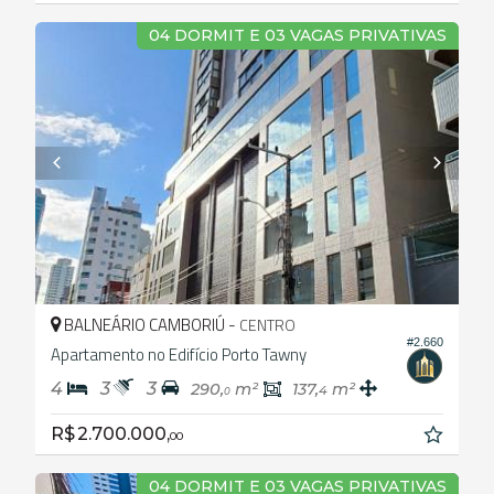
04 DORMIT E 03 VAGAS PRIVATIVAS
BALNEÁRIO CAMBORIÚ -
CENTRO
#2.660
Apartamento no Edifício Porto Tawny
4
3
3
290,
m²
137,
m²
4
0
R$ 2.700.000,
00
04 DORMIT E 03 VAGAS PRIVATIVAS