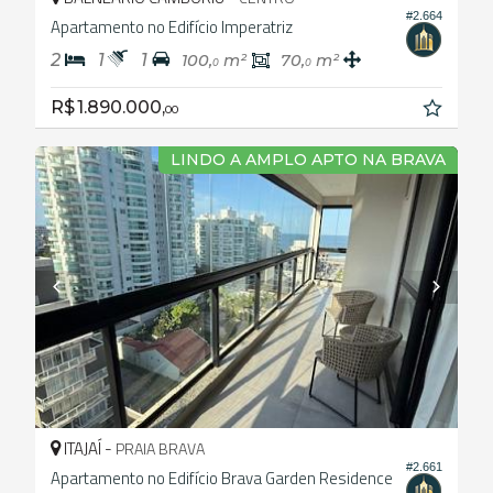
#2.664
Apartamento no Edifício Imperatriz
2
1
1
100,
m²
70,
m²
0
0
R$ 1.890.000,
00
LINDO A AMPLO APTO NA BRAVA
ITAJAÍ -
PRAIA BRAVA
#2.661
Apartamento no Edifício Brava Garden Residence