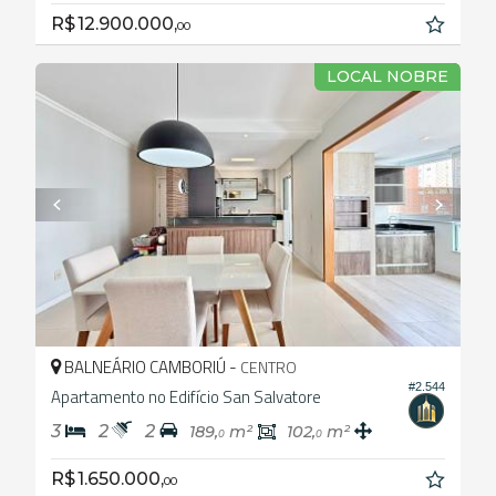
R$ 12.900.000,
00
LOCAL NOBRE
BALNEÁRIO CAMBORIÚ -
CENTRO
#2.544
Apartamento no Edifício San Salvatore
3
2
2
189,
m²
102,
m²
0
0
R$ 1.650.000,
00