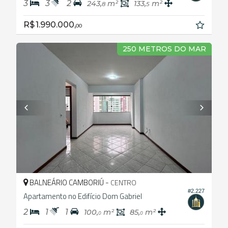
3
3
2
243,
m²
133,
m²
8
5
R$ 1.990.000,
00
250 METROS DO MAR
BALNEÁRIO CAMBORIÚ -
CENTRO
#2.227
Apartamento no Edifício Dom Gabriel
2
1
1
100,
m²
85,
m²
0
0