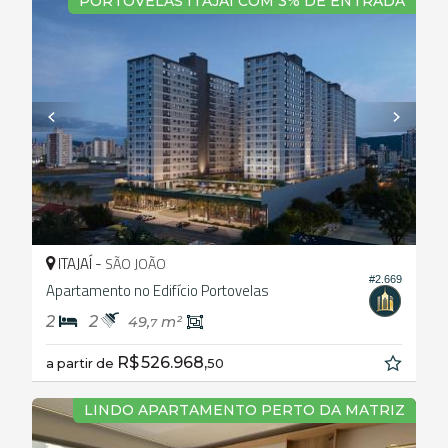
PORTOVELAS ITAJAÍ COM 3% DE ENTRADA
ITAJAÍ -
SÃO JOÃO
#2.669
Apartamento no Edifício Portovelas
2
2
49,
m²
7
R$ 526.968,
a partir de
50
LINDO APARTAMENTO PERTO DA MATRIZ