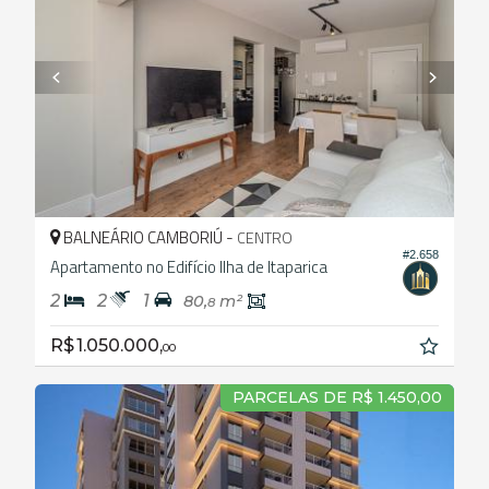
BALNEÁRIO CAMBORIÚ -
CENTRO
#2.658
Apartamento no Edifício Ilha de Itaparica
2
2
1
80,
m²
8
R$ 1.050.000,
00
PARCELAS DE R$ 1.450,00