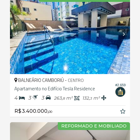
BALNEÁRIO CAMBORIÚ -
CENTRO
#2.659
Apartamento no Edifício Tesla Residence
4
3
3
263,
m²
132,
m²
8
3
R$ 3.400.000,
00
REFORMADO E MOBILIADO