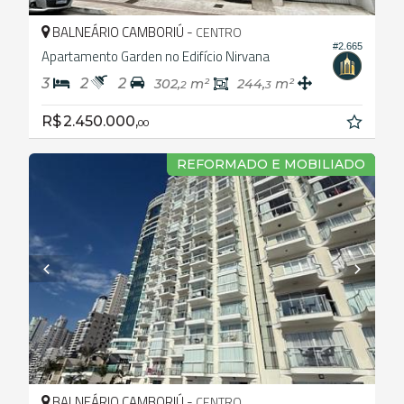
BALNEÁRIO CAMBORIÚ -
CENTRO
#2.665
Apartamento Garden no Edifício Nirvana
3
2
2
302,
m²
244,
m²
2
3
R$ 2.450.000,
00
REFORMADO E MOBILIADO
BALNEÁRIO CAMBORIÚ -
CENTRO