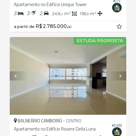
#771
Apartamento no Edifício Unique Tower
3
3
2
249,
m²
118,
m²
9
0
R$ 2.785.000,
a partir de
00
ESTUDA PROPOSTA
BALNEÁRIO CAMBORIÚ -
CENTRO
#2.632
Apartamento no Edifício Rovere Della Luna