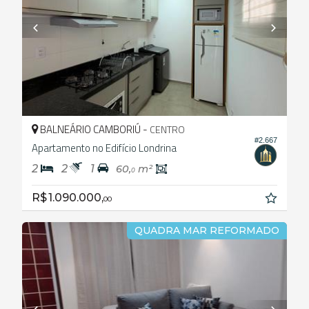
BALNEÁRIO CAMBORIÚ -
CENTRO
#2.667
Apartamento no Edifício Londrina
2
2
1
60,
m²
0
R$ 1.090.000,
00
QUADRA MAR REFORMADO