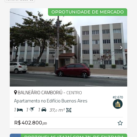
OPROTUNIDADE DE MERCADO
BALNEÁRIO CAMBORIÚ -
CENTRO
#2.670
Apartamento no Edifício Buenos Aires
1
1
1
37,
m²
0
R$ 402.800,
00