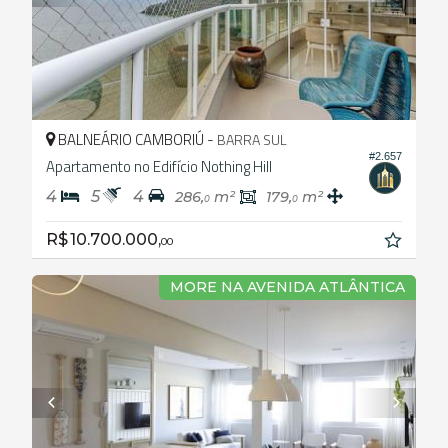
BALNEÁRIO CAMBORIÚ -
BARRA SUL
#2.657
Apartamento no Edifício Nothing Hill
4
5
4
286,
m²
179,
m²
0
0
R$ 10.700.000,
00
MORE NA AVENIDA ATLÂNTICA