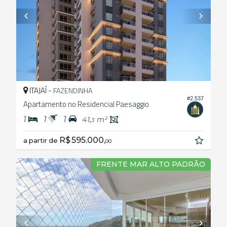
ITAJAÍ -
FAZENDINHA
#2.537
Apartamento no Residencial Paesaggio
1
1
1
41,
m²
3
R$ 595.000,
a partir de
00
FRENTE MAR ALTO PADRÃO