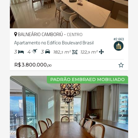
BALNEÁRIO CAMBORIÚ -
CENTRO
#2.663
Apartamento no Edifício Boulevard Brasil
3
4
3
182,
m²
122,
m²
3
9
R$ 3.800.000,
00
PADRÃO EMBRAED MOBILIADO