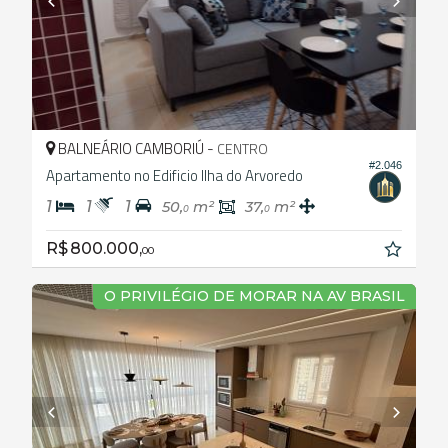
BALNEÁRIO CAMBORIÚ -
CENTRO
#2.046
Apartamento no Edificio Ilha do Arvoredo
1
1
1
50,
m²
37,
m²
0
0
R$ 800.000,
00
O PRIVILÉGIO DE MORAR NA AV BRASIL