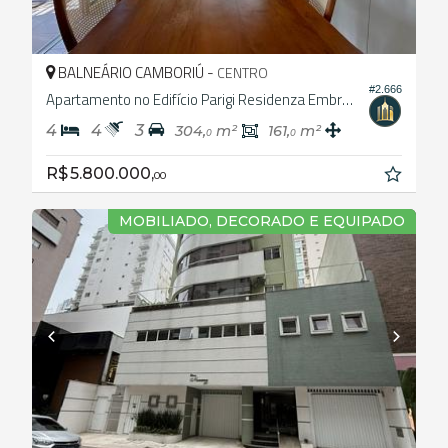
BALNEÁRIO CAMBORIÚ -
CENTRO
#2.666
Apartamento no Edifício Parigi Residenza Embraed
4
4
3
304,
m²
161,
m²
0
0
R$ 5.800.000,
00
MOBILIADO, DECORADO E EQUIPADO