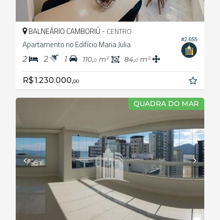
BALNEÁRIO CAMBORIÚ -
CENTRO
#2.655
Apartamento no Edifício Maria Julia
2
2
1
110,
m²
84,
m²
0
0
R$ 1.230.000,
00
QUADRA DO MAR