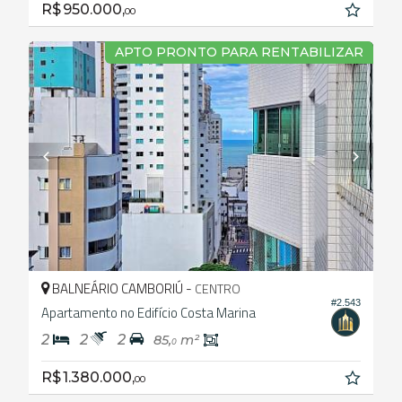
R$ 950.000,
00
APTO PRONTO PARA RENTABILIZAR
BALNEÁRIO CAMBORIÚ -
CENTRO
#2.543
Apartamento no Edifício Costa Marina
2
2
2
85,
m²
0
R$ 1.380.000,
00