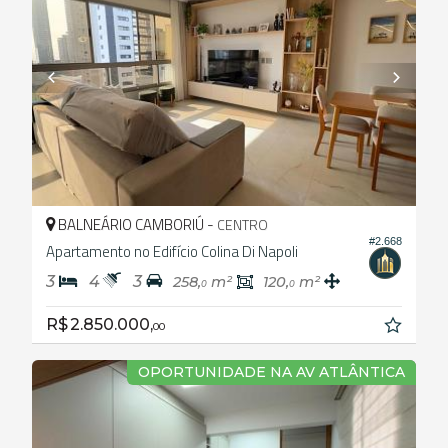
BALNEÁRIO CAMBORIÚ -
CENTRO
#2.668
Apartamento no Edifício Colina Di Napoli
3
4
3
258,
m²
120,
m²
0
0
R$ 2.850.000,
00
OPORTUNIDADE NA AV ATLÂNTICA