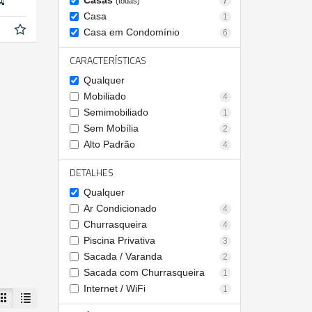
Casas
7
(todas)
Casa
1
Casa em Condomínio
6
CARACTERÍSTICAS
Qualquer
Mobiliado
4
Semimobiliado
1
Sem Mobília
2
Alto Padrão
4
DETALHES
Qualquer
Ar Condicionado
4
Churrasqueira
4
Piscina Privativa
3
Sacada / Varanda
2
Sacada com Churrasqueira
1
Internet / WiFi
1