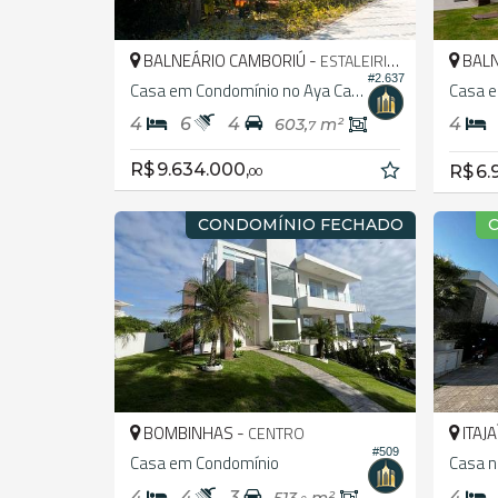
BALNEÁRIO CAMBORIÚ -
BALN
ESTALEIRINHO
#2.637
Casa em Condomínio no Aya Casas
4
6
4
4
603,
m²
7
R$ 9.634.000,
R$ 6.
00
CONDOMÍNIO FECHADO
BOMBINHAS -
ITAJA
CENTRO
#509
Casa em Condomínio
4
4
3
4
513,
m²
480,
m²