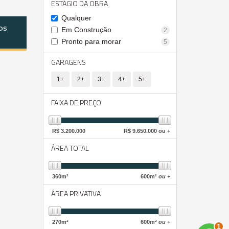
ESTÁGIO DA OBRA
Qualquer
os
Em Construção
2
Pronto para morar
5
GARAGENS
1+
2+
3+
4+
5+
FAIXA DE PREÇO
R$
3.200.000
R$
9.650.000 ou +
ÁREA TOTAL
360
m²
600
m²
ou +
ÁREA PRIVATIVA
2
270
m²
600
m²
ou +