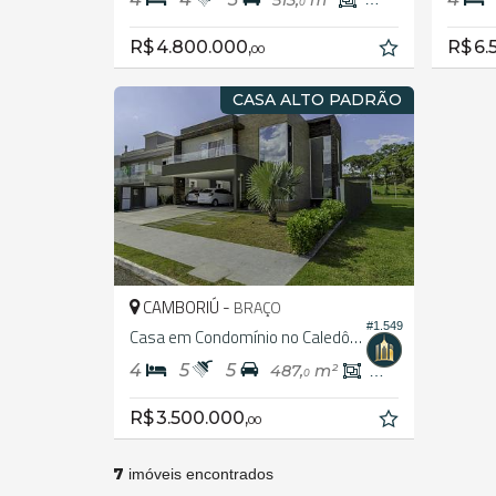
0
0
R$ 4.800.000,
R$ 6.
00
CASA ALTO PADRÃO
CAMBORIÚ -
BRAÇO
#1.549
Casa em Condomínio no Caledônia Private Village
4
5
5
487,
m²
437,
m²
0
0
R$ 3.500.000,
00
7
imóveis encontrados