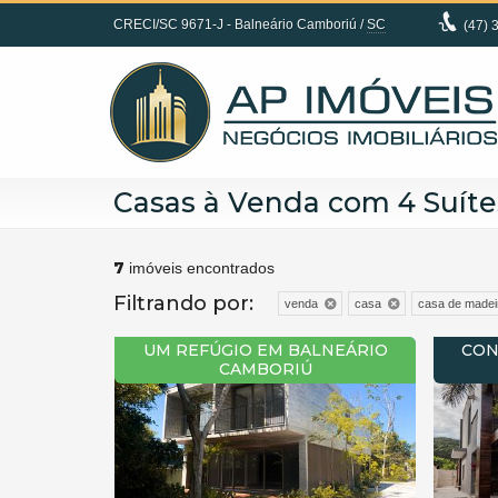
CRECI/SC 9671-J
- Balneário Camboriú /
SC
(47)
3
Casas à Venda com 4 Suíte
7
imóveis encontrados
Filtrando por:
venda
casa
casa de madei
UM REFÚGIO EM BALNEÁRIO
CON
CAMBORIÚ