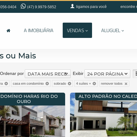
ligamos para você
encontre 
056-0404
(47) 9.9979-5852
A IMOBILIÁRIA
VENDAS
ALUGUEL
s ou Mais
Ordenar por
Exibir
DATA MAIS RECENTE
24 POR PÁGINA
remover todos
ra
casa em condomínio
sobrado
4 suítes +
DOMÍNIO HARAS RIO DO
ALTO PADRÃO NO CALE
OURO