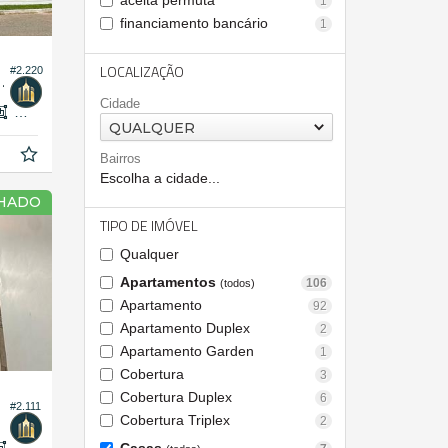
aceita permuta
1
financiamento bancário
1
LOCALIZAÇÃO
#2.220
ledônia Private Village
Cidade
285,
m²
8
QUALQUER
Bairros
Escolha a cidade...
CHADO
TIPO DE IMÓVEL
Qualquer
Apartamentos
106
(todos)
Apartamento
92
Apartamento Duplex
2
Apartamento Garden
1
Cobertura
3
Cobertura Duplex
6
#2.111
Cobertura Triplex
2