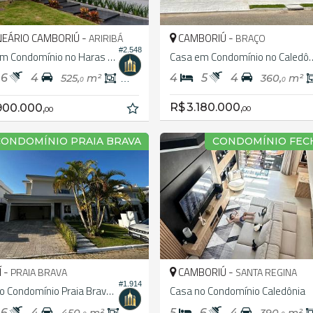
EÁRIO CAMBORIÚ -
CAMBORIÚ -
ARIRIBÁ
BRAÇO
#2.548
Casa em Condomínio no Haras Rio do Ouro
Casa em Condomínio no Ca
6
4
4
5
4
525,
m²
375,
m²
360,
m²
0
0
0
R$ 3.180.000,
900.000,
00
00
CONDOMÍNIO PRAIA BRAVA
CONDOMÍNIO FE
Í -
CAMBORIÚ -
PRAIA BRAVA
SANTA REGINA
#1.914
Casa no Condomínio Praia Brava Horizontal
Casa no Condomínio Caledônia
6
4
5
6
4
450,
m²
270,
m²
390,
m²