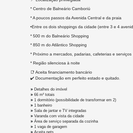
* Centro de Balneário Camboriú
* A poucos passos da Avenida Central e da praia
•Entre os dois shoppings da cidade (entre 3 e 4 aveni
* 500 m do Balneário Shopping
* 850 m do Atlântico Shopping
* Próximo a mercados, padarias, cafeterias e serviços
* Região silenciosa à noite
📑 Aceita financiamento bancário
✔️ Documentação em perfeito estado e quitado.
Detalhes do imóvel
66 m² totais
1 dormitório (possibilidade de transformar em 2)
1 banheiro
Sala de jantar e TV integradas
Varanda com vista da cidade
Área de serviço separada da cozinha
1 vaga de garagem
Aceita pets