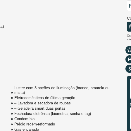
C
da)
Os
al
Lustre com 3 opções de iluminação (branco, amarela ou
mista)
Eletrodomésticos de última geração
– Lavadora e secadora de roupas
– Geladeira smart duas portas
Fechadura eletrônica (biometria, senha e tag)
Condomínio
Prédio recém-reformado
Gás encanado