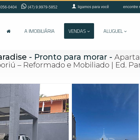
ligamos para você
encontre 
056-0404
(47) 9.9979-5852
A IMOBILIÁRIA
VENDAS
ALUGUEL
aradise
- Pronto para morar
-
Aparta
riú – Reformado e Mobiliado | Ed. Pa