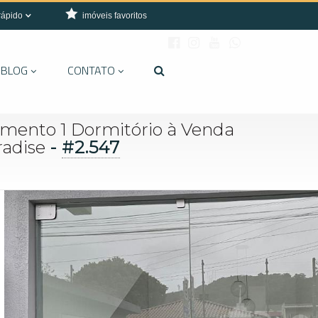
rápido
imóveis favoritos
BLOG
CONTATO
mento 1 Dormitório à Venda
-
#2.547
radise