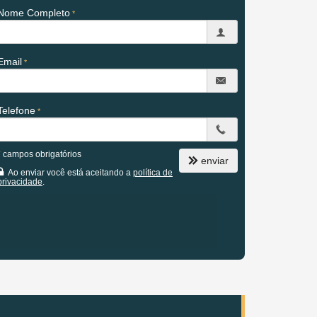
Nome Completo
Email
Telefone
*
campos obrigatórios
enviar
Ao enviar você está aceitando a
política de
privacidade
.