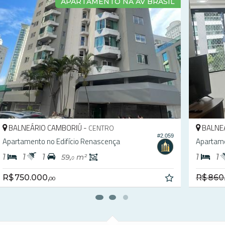
QUADRA MAR REFORMADO
BALNEÁRIO CAMBORIÚ -
CENTRO
49
#2.046
Apartamento no Edificio Ilha do Arvoredo
A
1
1
1
1
50,
m²
37,
m²
0
0
R
R$ 800.000,
00