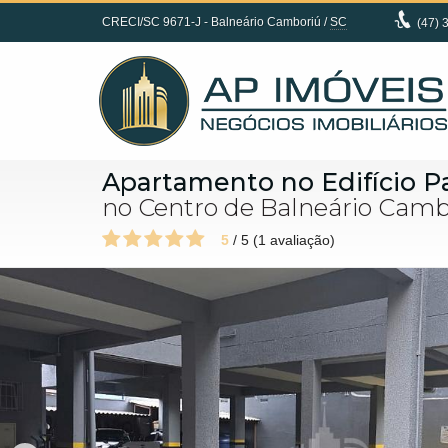
CRECI/SC 9671-J
- Balneário Camboriú /
SC
(47)
3
Apartamento no Edifício P
no Centro de Balneário Cambo
5
/
5
(
1
avaliação)