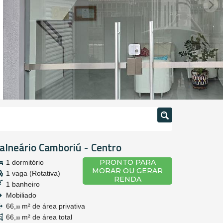
alneário Camboriú
Centro
-
PRONTO PARA
1 dormitório
MORAR OU GERAR
1 vaga (Rotativa)
RENDA
1 banheiro
Mobiliado
66,
m² de área privativa
00
66,
m² de área total
00