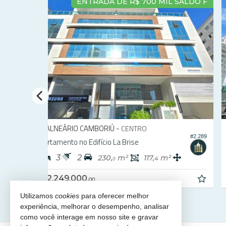
V BRASIL
BALNEÁRIO CAMBORIÚ -
CENTRO
#2.059
#2.4
Apartamento no Edifício Las Vegas
1
1
1
58,
m²
0
R$ 860.000
R$ 799.000,
00
Utilizamos
cookies
para oferecer melhor
experiência, melhorar o desempenho, analisar
como você interage em nosso site e gravar