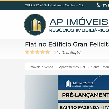
CRECI/SC 9671-J
- Balneário Camboriú /
SC
(47)
3
Flat no Edifício Gran Felici
5
/
5
(
1
avaliação)
Imóveis à Venda
Apartamentos Flat
Santa Catar