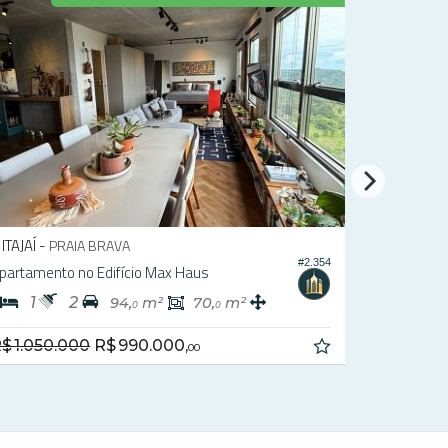
ITAJAÍ -
PRAIA BRAVA
#1.662
Apartamento no Edifício Soul Brava
2
2
1
74,
m²
55,
m²
9
0
R$ 865.561,
a partir de
00