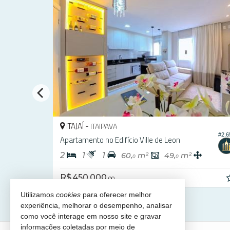
ITAJAÍ -
FAZENDA
#2.
#2.354
Apartamento no Edifício Le Havre Residence
3
4
2
141,
m²
123,
m²
2
2
R$ 1.422.666,
69
Utilizamos
cookies
para oferecer melhor
experiência, melhorar o desempenho, analisar
como você interage em nosso site e gravar
informações coletadas por meio de