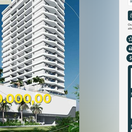
a
Os
al