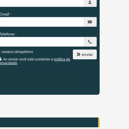
Email
Telefone
*
campos obrigatórios
enviar
Ao enviar você está aceitando a
política de
privacidade
.