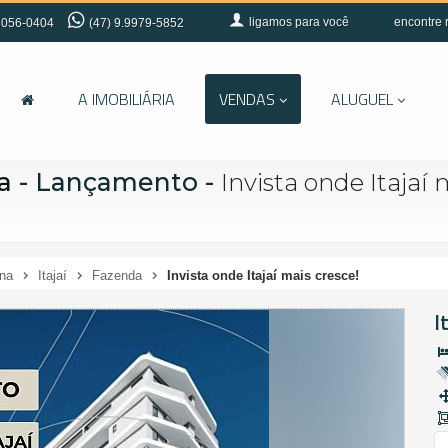
ligamos para você
encontre 
056-0404
(47) 9.9979-5852
A IMOBILIÁRIA
VENDAS
ALUGUEL
ta
- Lançamento
-
Invista onde Itajaí 
ina
Itajaí
Fazenda
Invista onde Itajaí mais cresce!
I