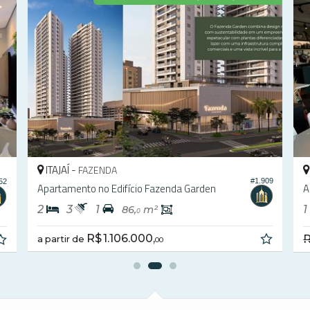
ITAJAÍ -
FAZENDA
#2.363
358
Apartamento no Edifício One Palace
3
2
2
92,
m²
8
R$ 1.426.400,
00