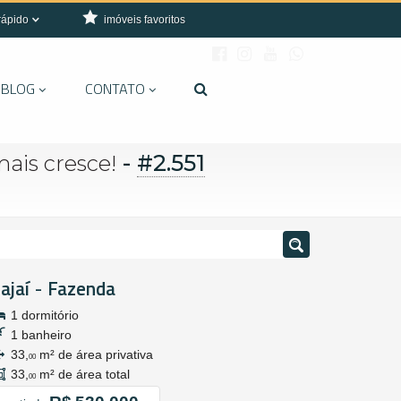
rápido
imóveis favoritos
BLOG
CONTATO
-
#2.551
mais cresce!
tajaí
Fazenda
-
1 dormitório
1 banheiro
33,
m² de área privativa
00
33,
m² de área total
00