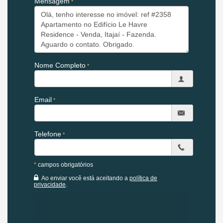
Mensagem
entretenimento :
Piscina Adulto
Piscina infantil
Raia de 25m
Deck molhado
Playground Externo
Brinquedoteca
Nome Completo
Sala de jogos
Academia
Cinema
2 Salões de festa com espaço gourmet
Email
Redário
Características do Imóvel Le Havre Residence:
Telefone
Área de Serviço
Copa/Cozinha
Living
Sacada com Churrasqueira
*
campos obrigatórios
Sala de Estar
Ao enviar você está aceitando a
política de
Sala de Jantar
privacidade
.
Sala para 2 Ambientes
Cozinha Americana
Espaço Gourmet
Lavabo