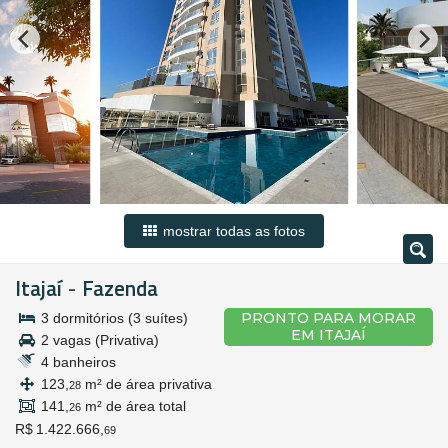
mostrar todas as fotos
Itajaí
Fazenda
-
PRONTO PARA MORAR
3 dormitórios (3 suítes)
EM ITAJAÍ
2 vagas (Privativa)
4 banheiros
123,
m² de área privativa
28
141,
m² de área total
26
R$ 1.422.666,
69