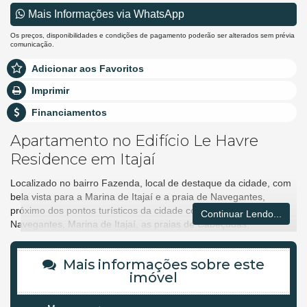
Mais Informações via WhatsApp
Os preços, disponibilidades e condições de pagamento poderão ser alterados sem prévia
comunicação.
Adicionar aos Favoritos
Imprimir
Financiamentos
Apartamento no Edifício Le Havre
Residence em Itajaí
Localizado no bairro Fazenda, local de destaque da cidade, com
bela vista para a Marina de Itajaí e a praia de Navegantes,
próximo dos pontos turísticos da cidade como o Porto de Itajaí e
Continuar Lendo...
Navegantes, Marina de Itajaí, as praias de Cabeçudas,
Navegantes, Praia Brava e Balneário Camboriú, o Teatro
municipal de Itajaí e a Universidade do Vale do Itajaí (UNIVALI).
Mais informações sobre este
imóvel
O Le Havre Residence é um verdadeiro HOME CLUB, com
mais de 1500 m² de área de lazer com diversas opções de