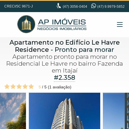
CRECI/SC 9671-J
(47)
3056-0404
(47) 9.9979-5852
Apartamento no Edifício Le Havre
Residence
- Pronto para morar
Apartamento pronto para morar no
Residencial Le Havre no bairro Fazenda
em Itajaí
#2.358
5
/
5
(
1
avaliação)