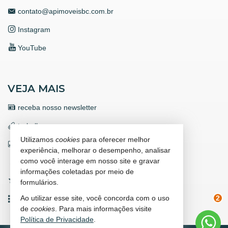
contato@apimoveisbc.com.br
Instagram
YouTube
VEJA MAIS
receba nosso newsletter
trabalhe conosco
Utilizamos
cookies
para oferecer melhor
indicadores financeiros
experiência, melhorar o desempenho, analisar
como você interage em nosso site e gravar
cadastre seu imóvel
informações coletadas por meio de
imóveis favoritos
formulários.
Ao utilizar esse site, você concorda com o uso
mapa de imóveis
2
de
cookies
. Para mais informações visite
Política de Privacidade
.