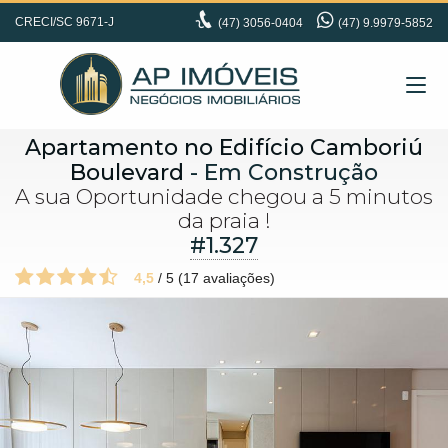
CRECI/SC 9671-J
(47)
3056-0404
(47) 9.9979-5852
Apartamento no Edifício Camboriú
Boulevard
- Em Construção
A sua Oportunidade chegou a 5 minutos
da praia !
#1.327
4,5
/
5
(
17
avaliações)