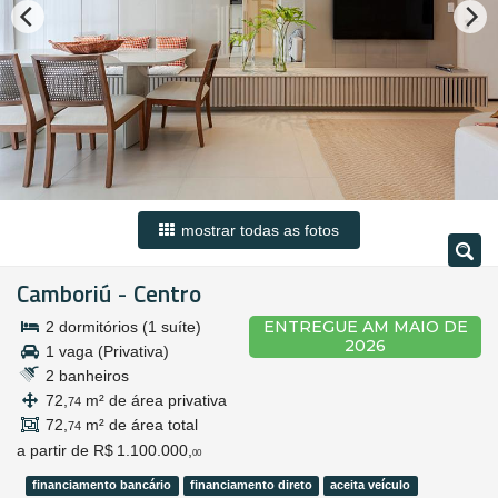
mostrar todas as fotos
Camboriú
Centro
-
ENTREGUE AM MAIO DE
2 dormitórios (1 suíte)
2026
1 vaga (Privativa)
2 banheiros
72,
m² de área privativa
74
72,
m² de área total
74
a partir de
R$ 1.100.000,
00
financiamento bancário
financiamento direto
aceita veículo