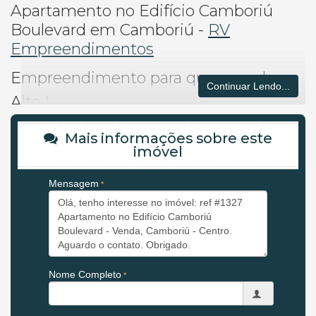
Apartamento no Edifício Camboriú
Boulevard em Camboriú -
RV
Empreendimentos
Empreendimento para quem sonha
Continuar Lendo...
Alto !
GOSTARIA DE MAIS INFORMAÇÕES?
Mais informações sobre este
FALE COM NOSSOS ESPECILISTAS, SERÁ UM PRAZER
imóvel
ATENDER VOCÊ E SUA FAMÍLIA
!
Mensagem
AP IMÓVEIS - 17 ANOS DE EXPERIÊNCIA IMOBILIÁRIA EM
BALNEÁRIO CAMBORIÚ.
Informações
(47) 99979-5852
Nome Completo
O APARTAMENTO Camboriú Boulevard: