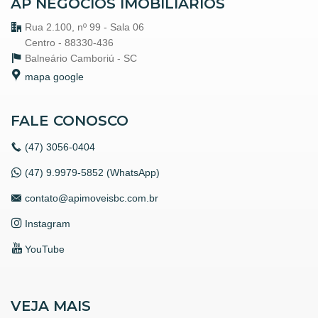
AP NEGÓCIOS IMOBILIÁRIOS
Piscina
Spa
Rua 2.100, nº 99 - Sala 06
Espaço Gourmet
Centro - 88330-436
Espaço Fitness
Balneário Camboriú -
SC
Portaria 24h
mapa google
Medidores Individuais
Captação de Água
Portão Eletrônico
Playground
FALE CONOSCO
Brinquedoteca
Quiosque Externo
(47)
3056-0404
Piscina Infantil
Bicicletário
(47) 9.9979-5852 (WhatsApp)
Câmeras de Segurança
Gás Central
contato@apimoveisbc.com.br
Elevador
Coworking
Instagram
Deck Molhado
Solarium
YouTube
Espaço Zen
Sala de Reunião
Box de Praia
Hall Decorado e Mobiliado
VEJA MAIS
RoofTop