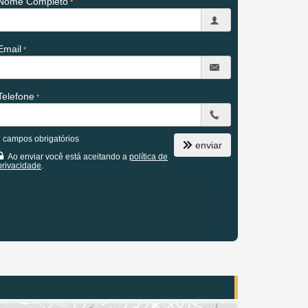
Nome Completo
Email
Telefone
*
campos obrigatórios
enviar
Ao enviar você está aceitando a
política de
privacidade
.