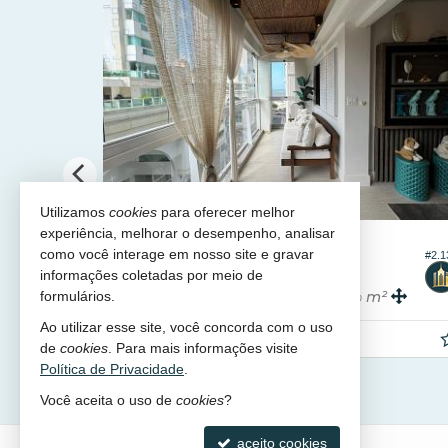
Utilizamos
cookies
para oferecer melhor
experiência, melhorar o desempenho, analisar
BALNEÁRIO CAMBORIÚ -
B
CENTRO
como você interage em nosso site e gravar
#2.132
Apartamento no Edifício Alliança
Apa
informações coletadas por meio de
3
2
1
3
170,
m²
140,
m²
formulários.
0
0
Ao utilizar esse site, você concorda com o uso
R$ 2.480.000,
R$ 
00
de
cookies
. Para mais informações visite
Política de Privacidade
.
Você aceita o uso de
cookies
?
aceito cookies