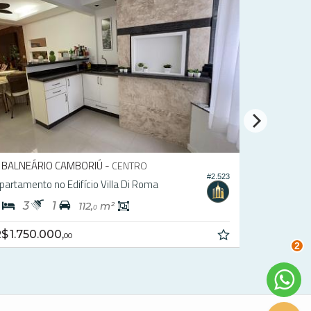
 CAMBORIÚ -
BALNEÁRIO CAMBORI
CENTRO
#2.523
o Edifício Villa Di Roma
Apartamento no Edifíci
1
3
2
1
112,
m²
175,
0
0,
R$ 1.690.000,
00
00
2