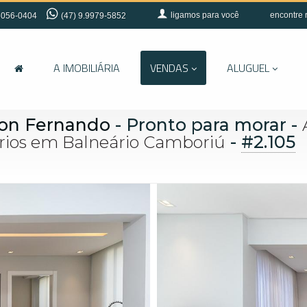
ligamos para você
encontre 
056-0404
(47) 9.9979-5852
A IMOBILIÁRIA
VENDAS
ALUGUEL
Don Fernando
- Pronto para morar
-
-
#2.105
tórios em Balneário Camboriú