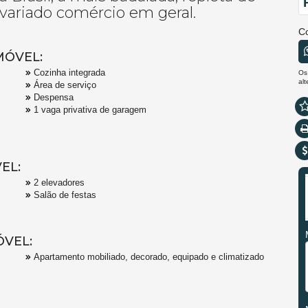
variado comércio em geral.
C
MÓVEL:
Cozinha integrada
Os
al
Área de serviço
Despensa
1 vaga privativa de garagem
EL:
2 elevadores
Salão de festas
ÓVEL:
Apartamento mobiliado, decorado, equipado e climatizado