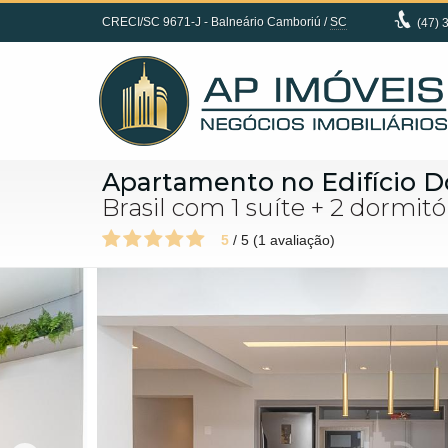
CRECI/SC 9671-J
- Balneário Camboriú /
SC
(47)
3
Apartamento no Edifício 
Brasil com 1 suíte + 2 dormi
5
/
5
(
1
avaliação)