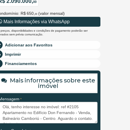
R$ 2.090.000,
00
ondomínio: R$ 650,
(valor mensal)
00
Mais Informações via WhatsApp
 preços, disponibilidades e condições de pagamento poderão ser
terados sem prévia comunicação.
Adicionar aos Favoritos
Imprimir
Financiamentos
Mais informações sobre este
imóvel
Mensagem