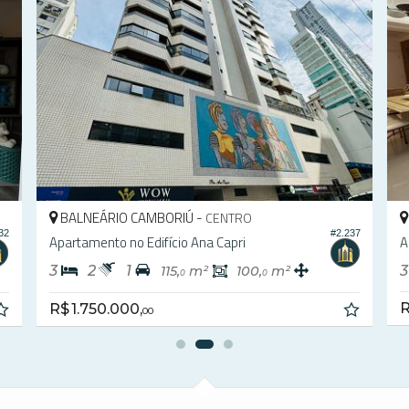
ALNEÁRIO CAMBORIÚ -
BALNEÁRIO
CENTRO
#2.237
rtamento no Edifício Ana Capri
Apartamento n
2
1
3
3
115,
m²
100,
m²
0
0
R$ 1.750.00
1.750.000,
00