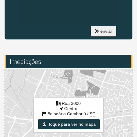
Balneário Camboriú /
SC
ver mapa abaixo
enviar
Imediações
Rua 3000
Centro
Balneário Camboriú /
SC
toque para ver no mapa