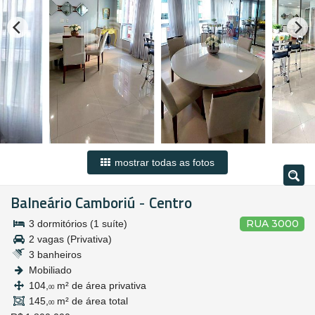
mostrar todas as fotos
Balneário Camboriú
Centro
-
RUA 3000
3 dormitórios (1 suíte)
2 vagas (Privativa)
3 banheiros
Mobiliado
104,
m² de área privativa
00
145,
m² de área total
00