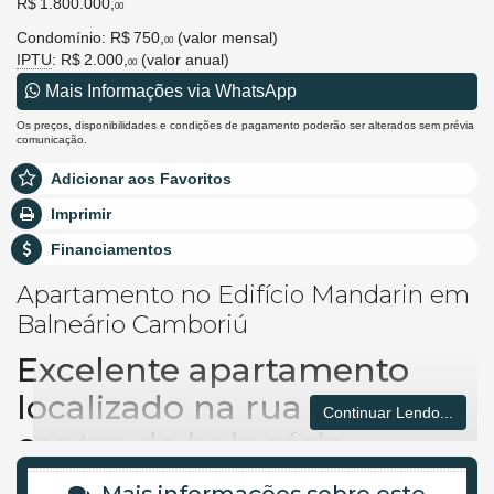
R$ 1.800.000,
00
Condomínio: R$ 750,
(valor mensal)
00
IPTU
: R$ 2.000,
(valor anual)
00
Mais Informações via WhatsApp
Os preços, disponibilidades e condições de pagamento poderão ser alterados sem prévia
comunicação.
Adicionar aos Favoritos
Imprimir
Financiamentos
Apartamento no Edifício Mandarin em
Balneário Camboriú
Excelente apartamento
localizado na rua 3000 no
Continuar Lendo...
centro de balneário
Camboriú