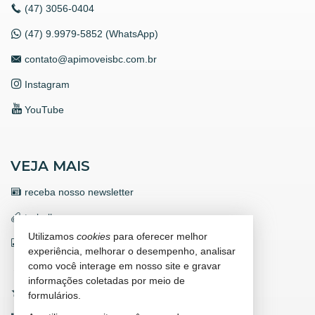
(47)
3056-0404
(47) 9.9979-5852 (WhatsApp)
contato@apimoveisbc.com.br
Instagram
YouTube
VEJA MAIS
receba nosso newsletter
trabalhe conosco
Utilizamos
cookies
para oferecer melhor
indicadores financeiros
experiência, melhorar o desempenho, analisar
como você interage em nosso site e gravar
cadastre seu imóvel
informações coletadas por meio de
imóveis favoritos
formulários.