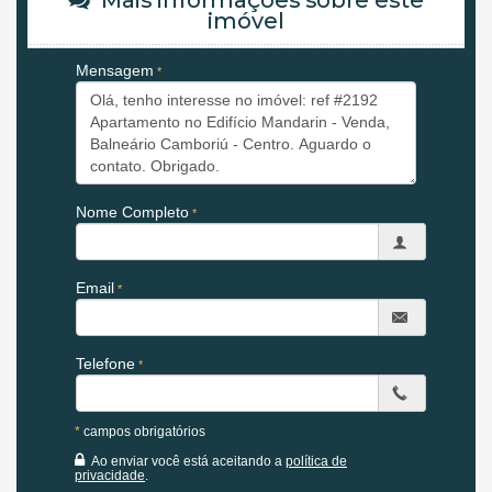
Mais informações sobre este
imóvel
01 Suíte + 02 Demi Suítes
Lavabo
Mensagem
Sala de Estar
Sala de Jantar
Cozinha
Sacada
Área de Serviço
02 Vagas de Garagem individuais
Obs: Na churrasqueira a carvão foi colocado um móvel na frente,
Nome Completo
porém se desejar a churrasqueira é só retirar o móvel)
O EDIFÍCIO:
Email
Salão de Festas
Piscina
Espaço Gourmet
Academia
Telefone
Sala de Jogos
Playground
*
campos obrigatórios
Endereço:
Rua 3000
Ao enviar você está aceitando a
política de
privacidade
.
Centro