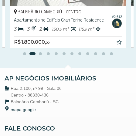
BALNEÁRIO CAMBORIÚ -
CENTRO
7
#2.612
Apartamento no Edifício Gran Torino Residence
3
3
2
150,
m²
115,
m²
0
0
R$ 1.800.000,
00
AP NEGÓCIOS IMOBILIÁRIOS
Rua 2.100, nº 99 - Sala 06
Centro - 88330-436
Balneário Camboriú -
SC
mapa google
FALE CONOSCO