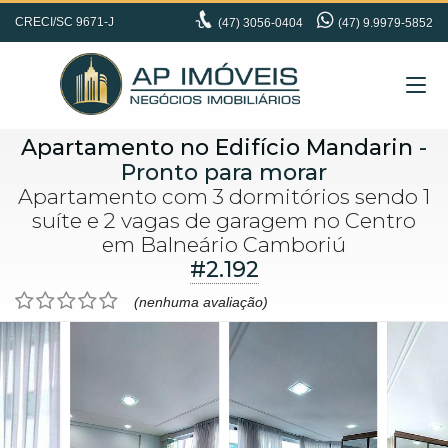
CRECI/SC 9671-J
(47)
3056-0404
(47) 9.9979-5852
Apartamento no Edifício Mandarin
-
Pronto para morar
Apartamento com 3 dormitórios sendo 1
suíte e 2 vagas de garagem no Centro
em Balneário Camboriú
#2.192
(nenhuma avaliação)