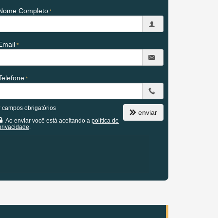
Nome Completo
Email
Telefone
*
campos obrigatórios
enviar
Ao enviar você está aceitando a
política de
privacidade
.