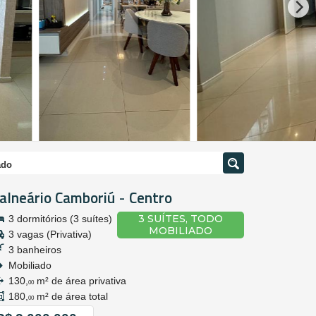
ado
alneário Camboriú
Centro
-
3 SUÍTES, TODO
3 dormitórios (3 suítes)
MOBILIADO
3 vagas (Privativa)
3 banheiros
Mobiliado
130,
m² de área privativa
00
180,
m² de área total
00