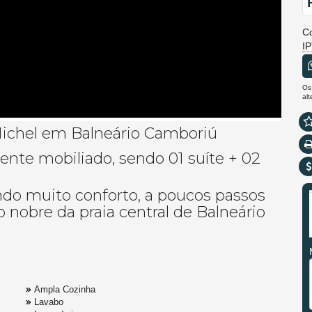
C
I
Os
al
Michel em Balneário Camboriú
te mobiliado, sendo 01 suíte + 02
do muito conforto, a poucos passos
 nobre da praia central de Balneário
Ampla Cozinha
Lavabo