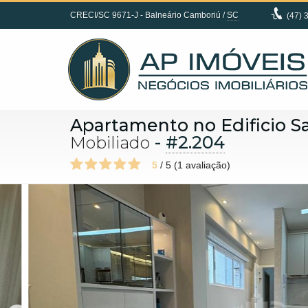
CRECI/SC 9671-J
- Balneário Camboriú /
SC
(47)
3
Apartamento no Edificio Sa
-
#2.204
Mobiliado
5
/
5
(
1
avaliação)