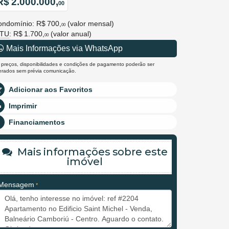
R$ 2.000.000,
00
ondomínio: R$ 700,
(valor mensal)
00
PTU
: R$ 1.700,
(valor anual)
00
Mais Informações via WhatsApp
 preços, disponibilidades e condições de pagamento poderão ser
terados sem prévia comunicação.
Adicionar aos Favoritos
Imprimir
Financiamentos
Mais informações sobre este
imóvel
Mensagem