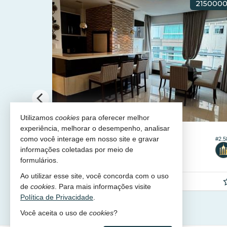
RO DE BC
AMPLA SACADA COM CHURRASQUEI
Utilizamos
cookies
para oferecer melhor
experiência, melhorar o desempenho, analisar
BALNEÁRIO CAMBORIÚ -
CENTRO
como você interage em nosso site e gravar
#2.074
#2.5
Apartamento no Residencial Bothanica
informações coletadas por meio de
3
2
3
²
190,
m²
131,
m²
formulários.
3
9
Ao utilizar esse site, você concorda com o uso
R$ 2.350.000,
00
de
cookies
. Para mais informações visite
Política de Privacidade
.
Você aceita o uso de
cookies
?