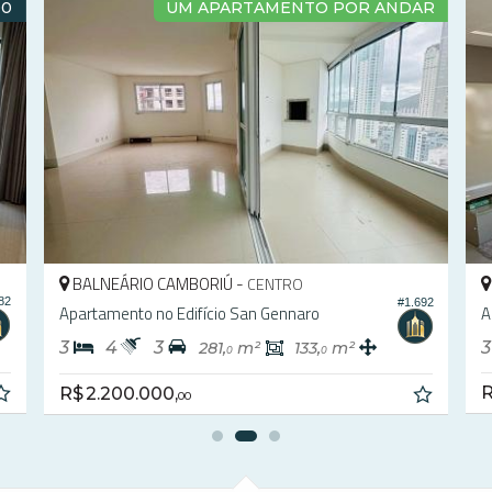
RA
APARTAMENTO NOVO
BALNEÁRIO CAMBORIÚ -
CENTRO
22
#2.196
Apartamento no Edifício San Telmo
A
3
4
4
3
125,
m²
0
R$ 2.100.000,
R
00