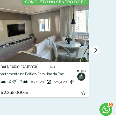
PRÓXIMO A IGREJA MATRIZ
BALNEÁRIO CAMBORIÚ -
CENTRO
#2.075
partamento no Edifício Green Coast
3
2
106,
m²
0
$ 1.950.000,
00
3