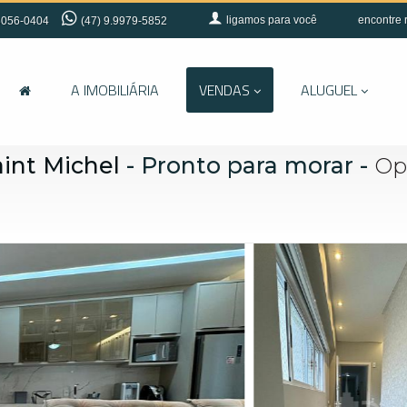
ligamos para você
encontre 
056-0404
(47) 9.9979-5852
A IMOBILIÁRIA
VENDAS
ALUGUEL
int Michel
- Pronto para morar
-
Op