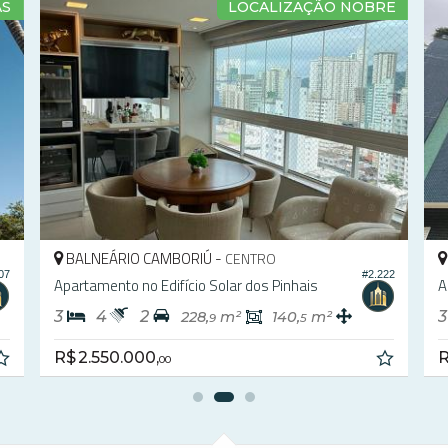
AS
LOCALIZAÇÃO NOBRE
BALNEÁRIO CAMBORIÚ -
CENTRO
07
#2.222
Apartamento no Edifício Solar dos Pinhais
A
3
4
2
3
228,
m²
140,
m²
9
5
R$ 2.550.000,
R
00