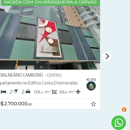
SACADA COM CHURRASQUEIRA A CARVÃO
BALNEÁRIO CAMBORIÚ -
BALNEÁR
CENTRO
#2.563
partamento no Edifício Costa D'esmeralda
Apartament
2
2
3
4
139,
m²
99,
m²
4
6
$ 2.700.000,
R$ 2.500
00
2