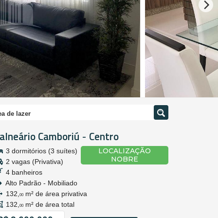
a de lazer
alneário Camboriú
Centro
-
LOCALIZAÇÃO
3 dormitórios (3 suítes)
NOBRE
2 vagas (Privativa)
4 banheiros
Alto Padrão - Mobiliado
132,
m² de área privativa
00
132,
m² de área total
00