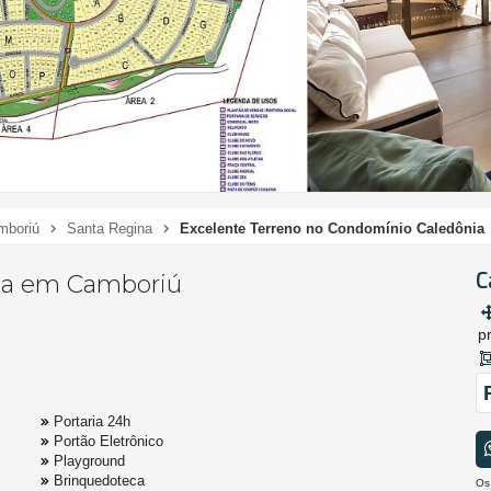
mboriú
Santa Regina
Excelente Terreno no Condomínio Caledônia
C
ia em Camboriú
pr
Portaria 24h
Portão Eletrônico
Playground
Brinquedoteca
Os