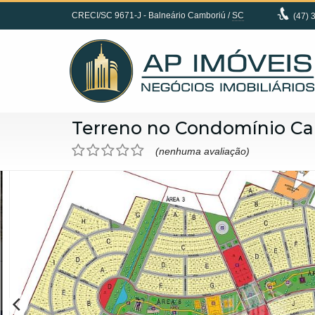
CRECI/SC 9671-J
- Balneário Camboriú /
SC
(47)
3
Terreno no Condomínio Ca
(nenhuma avaliação)