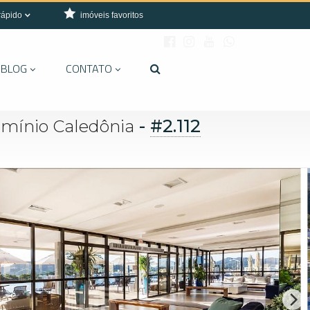
rápido
imóveis favoritos
BLOG
CONTATO
-
#2.112
omínio Caledônia