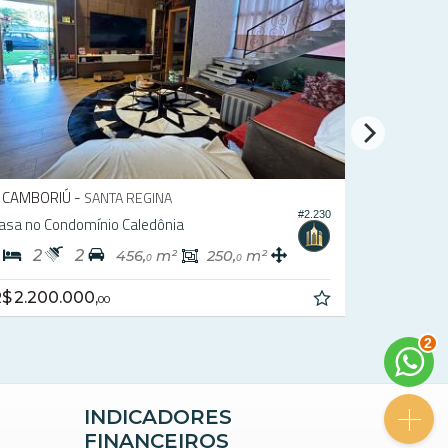
CAMBORIÚ -
RIO DO MEIO
#1.955
Terreno em Condomínio no Gralha Azul Condomínio Residencial
.596,
m²
767,
m²
9
2
R$ 840.000,
00
3
INDICADORES
FINANCEIROS