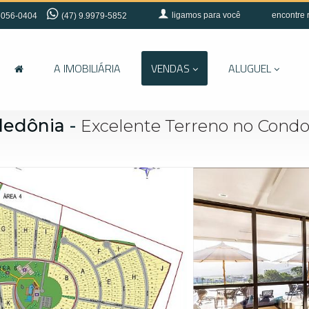
ligamos para você
encontre 
056-0404
(47) 9.9979-5852
A IMOBILIÁRIA
VENDAS
ALUGUEL
ledônia
-
Excelente Terreno no Cond