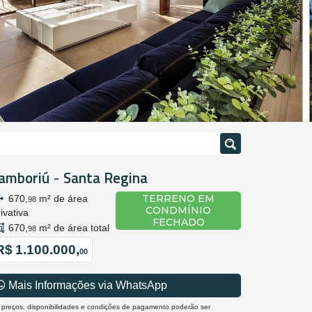
amboriú
Santa Regina
-
TERRENO EM
670,
m² de área
98
CONDMÍNIO
ivativa
FECHADO
670,
m² de área total
98
R$ 1.100.000,
00
Mais Informações via WhatsApp
 preços, disponibilidades e condições de pagamento poderão ser