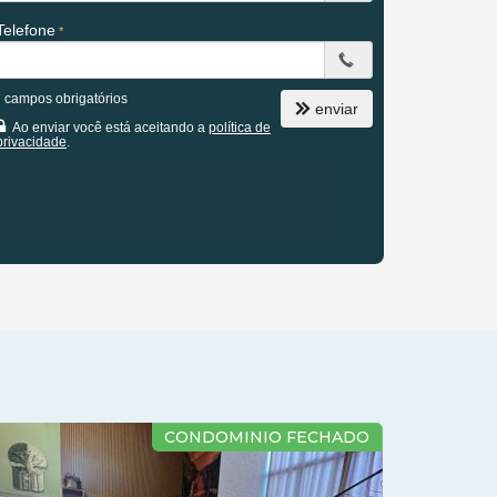
Telefone
*
campos obrigatórios
enviar
Ao enviar você está aceitando a
política de
privacidade
.
TERRENO EM CONDOMÍNIO FECHADO