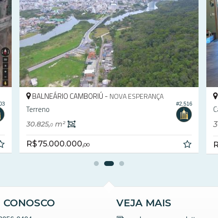
CAMBORIÚ -
RIO DO MEIO
05
#824
Terreno em Condomínio no Gralha Azul Residencial
600,
m²
1
0
R$ 915.664,
31
E CONOSCO
VEJA MAIS