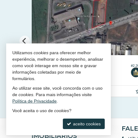
Utilizamos
cookies
para oferecer melhor
experiência, melhorar o desempenho, analisar
CAMBORIÚ -
VÁRZEA DO RANCHINHO
como você interage em nosso site e gravar
#8
#2.230
Terreno em Condomínio no Colinas de Camboriú Village
informações coletadas por meio de
300,
m²
m²
formulários.
0
Ao utilizar esse site, você concorda com o uso
R$ 1.100.000,
00
de
cookies
. Para mais informações visite
Política de Privacidade
.
Você aceita o uso de
cookies
?
aceito cookies
AP NEGÓCIOS
FAL
IMOBILIÁRIOS