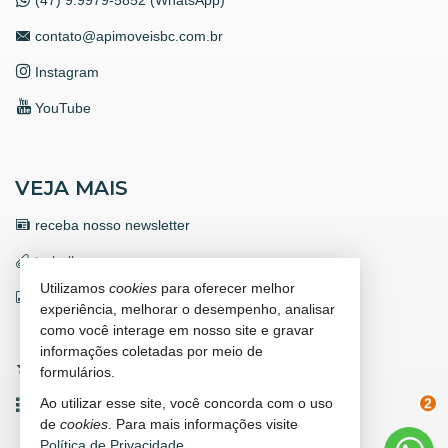
contato@apimoveisbc.com.br
Instagram
YouTube
VEJA MAIS
receba nosso newsletter
trabalhe conosco
Utilizamos
cookies
para oferecer melhor
indicadores financeiros
experiência, melhorar o desempenho, analisar
como você interage em nosso site e gravar
cadastre seu imóvel
informações coletadas por meio de
imóveis favoritos
formulários.
Ao utilizar esse site, você concorda com o uso
mapa de imóveis
2
de
cookies
. Para mais informações visite
Política de Privacidade
.