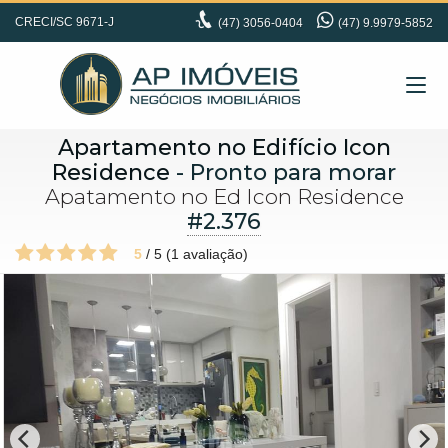
CRECI/SC 9671-J
(47)
3056-0404
(47) 9.9979-5852
Apartamento no Edifício Icon
Residence
- Pronto para morar
Apatamento no Ed Icon Residence
#2.376
5
/
5
(
1
avaliação)