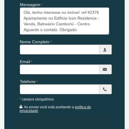
Imóvel disponível para visitação.
Mensagem
Agende uma visita agora mesmo e venha conhecer este lindo
imóvel.
Os valores estão sujeitos a alteração sem aviso prévio.
Apartamento Icon Residence:
Nome Completo
02 dormitórios sendo 01 suíte
Banheiro social
Churrasqueira á gás
Email
Sacada integrada
01 vaga de garagem privativa
Telefone
Características do Imóvel:
Área de Serviço
Home Office
Sala de Estar
*
campos obrigatórios
Cozinha
Ao enviar você está aceitando a
política de
Piso Laminado
privacidade
.
Piso Porcelanato
Características do Empreendimento: