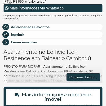
IPTU
: R$ 850,
(valor anual)
00
Mais Informações via WhatsApp
Os preços, disponibilidades e condições de pagamento poderão ser alterados sem prévia
comunicação.
Adicionar aos Favoritos
Imprimir
Financiamentos
Apartamento no Edifício Icon
Residence em Balneário Camboriú
PRONTO PARA MORAR - Apartamento no Edifício Icon
Residence em Balneário Camboriú com 68m² privativos, 02
dormitórios sendo 01 suíte, living integrado, cozinha, lavabo, área
Continuar Lendo...
de serviço, sacada integrada e 01 vaga de garagem.
Empreendimento possui uma área de lazer, piscina adulto e
infantil, playground e salão de festas. Localização privilegiada
Mais informações sobre este
próximo ao Balneário Camboriú Shopping, Avenida do Estado,
imóvel
Centro de Balneário Camboriú.