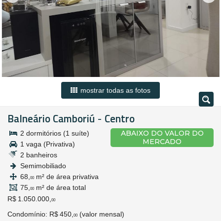
mostrar todas as fotos
Balneário Camboriú
Centro
-
ABAIXO DO VALOR DO
2 dormitórios (1 suíte)
MERCADO
1 vaga (Privativa)
2 banheiros
Semimobiliado
68,
m² de área privativa
00
75,
m² de área total
00
R$ 1.050.000,
00
Condomínio: R$ 450,
(valor mensal)
00