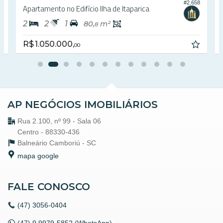
#2.658
2
Apartamento no Edifício Ilha de Itaparica
2
2
1
80,
m²
8
R$ 1.050.000,
00
AP NEGÓCIOS IMOBILIÁRIOS
Rua 2.100, nº 99 - Sala 06
Centro - 88330-436
Balneário Camboriú -
SC
mapa google
FALE CONOSCO
(47)
3056-0404
(47) 9.9979-5852 (WhatsApp)