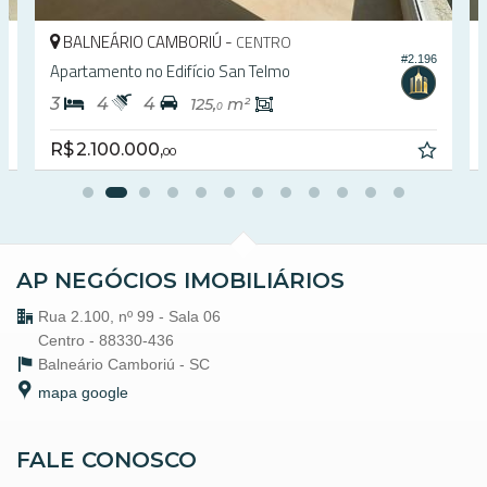
BALNEÁRIO CAMBORIÚ -
CENTRO
7
#2.196
Apartamento no Edifício San Telmo
3
4
4
125,
m²
0
R$ 2.100.000,
00
AP NEGÓCIOS IMOBILIÁRIOS
Rua 2.100, nº 99 - Sala 06
Centro - 88330-436
Balneário Camboriú -
SC
mapa google
FALE CONOSCO