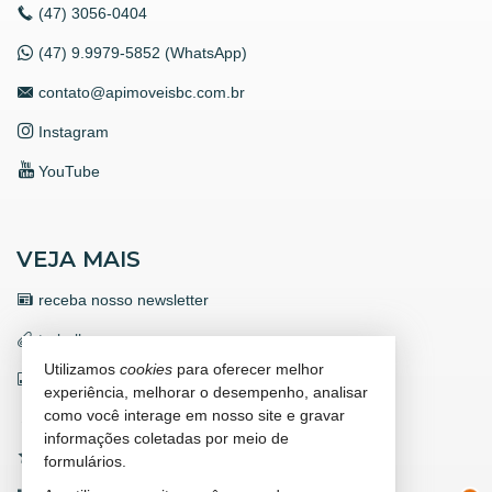
(47)
3056-0404
(47) 9.9979-5852 (WhatsApp)
contato@apimoveisbc.com.br
Instagram
YouTube
VEJA MAIS
receba nosso newsletter
trabalhe conosco
Utilizamos
cookies
para oferecer melhor
indicadores financeiros
experiência, melhorar o desempenho, analisar
como você interage em nosso site e gravar
cadastre seu imóvel
informações coletadas por meio de
imóveis favoritos
formulários.