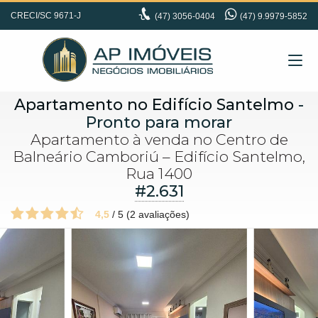
CRECI/SC 9671-J
(47)
3056-0404
(47) 9.9979-5852
Apartamento no Edifício Santelmo
-
Pronto para morar
Apartamento à venda no Centro de
Balneário Camboriú – Edifício Santelmo,
Rua 1400
#2.631
4,5
/
5
(
2
avaliações)