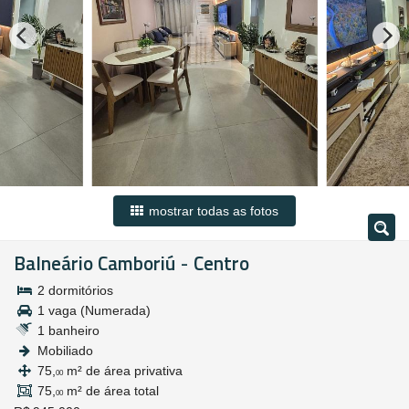
mostrar todas as fotos
Balneário Camboriú
Centro
-
2 dormitórios
1 vaga (Numerada)
1 banheiro
Mobiliado
75,
m² de área privativa
00
75,
m² de área total
00