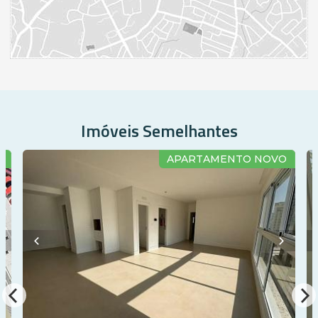
Endereço:
Rua 1400
Centro
Balneário Camboriú /
SC
ver mapa abaixo
Imóveis Semelhantes
O
APARTAMENTO NOVO