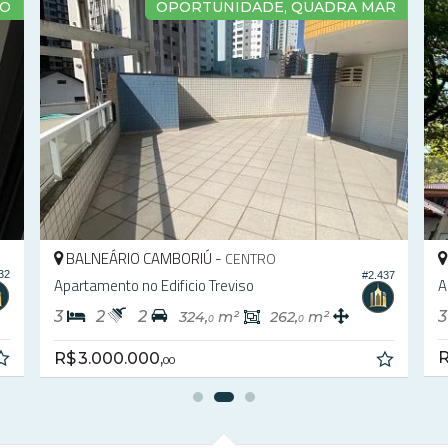
DO
OPORTUNIDADE, QUADRA MAR
BALNEÁRIO CAMBORIÚ -
CENTRO
32
#2.437
Apartamento no Edificio Treviso
A
3
2
2
3
324,
m²
262,
m²
0
0
R
R$ 3.000.000,
00