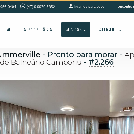
ligamos para você
encontre 
056-0404
(47) 9.9979-5852
A IMOBILIÁRIA
VENDAS
ALUGUEL
ummerville
- Pronto para morar
-
Ap
-
#2.266
 de Balneário Camboriú