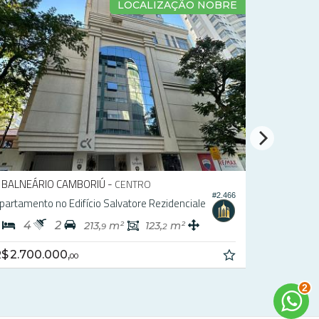
LOCALIZAÇÃO NOBRE
BALNEÁRIO CAMBORIÚ -
BALNEÁR
CENTRO
#2.466
partamento no Edifício Salvatore Rezidenciale
Apartament
4
2
3
4
213,
m²
123,
m²
9
2
$ 2.700.000,
a partir de
00
2