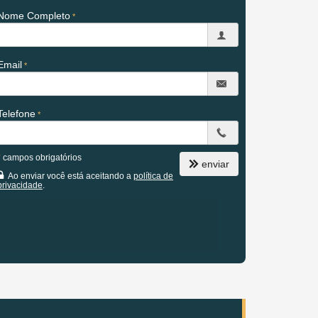
Nome Completo
Email
Telefone
*
campos obrigatórios
enviar
Ao enviar você está aceitando a
política de
privacidade
.