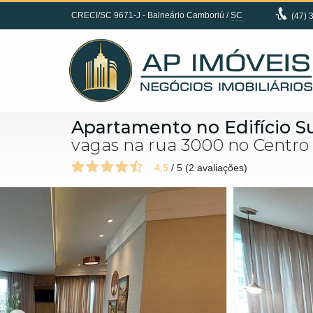
CRECI/SC 9671-J
- Balneário Camboriú /
SC
(47)
3
Apartamento no Edifício S
vagas na rua 3000 no Centro
4,5
/
5
(
2
avaliações)