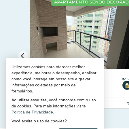
OBILIADO
APARTAMENTO SENDO DECORA
Utilizamos
cookies
para oferecer melhor
experiência, melhorar o desempenho, analisar
BALNEÁRIO CAMBORIÚ -
CENTRO
como você interage em nosso site e gravar
#2.5
#2.410
Apartamento no Edifício Hannover
informações coletadas por meio de
3
4
2
²
120,
m²
formulários.
0
Ao utilizar esse site, você concorda com o uso
R$ 2.950.000,
00
de
cookies
. Para mais informações visite
Política de Privacidade
.
Você aceita o uso de
cookies
?