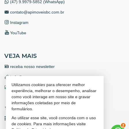
Balneário Camboriú /
SC
(47) 9.9979-5852 (WhatsApp)
ver mapa abaixo
contato@apimoveisbc.com.br
Instagram
YouTube
VEJA MAIS
receba nosso newsletter
trabalhe conosco
Utilizamos
cookies
para oferecer melhor
indicadores financeiros
experiência, melhorar o desempenho, analisar
como você interage em nosso site e gravar
cadastre seu imóvel
informações coletadas por meio de
imóveis favoritos
formulários.
Ao utilizar esse site, você concorda com o uso
mapa de imóveis
de
cookies
. Para mais informações visite
2