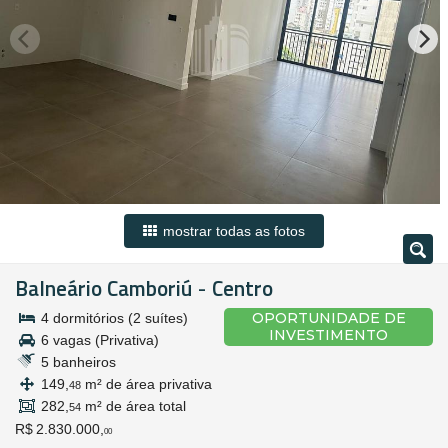
mostrar todas as fotos
Balneário Camboriú
Centro
-
OPORTUNIDADE DE
4 dormitórios (2 suítes)
INVESTIMENTO
6 vagas (Privativa)
5 banheiros
149,
m² de área privativa
48
282,
m² de área total
54
R$ 2.830.000,
00