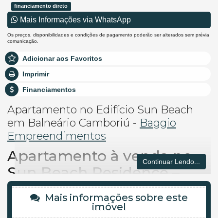
financiamento direto
Mais Informações via WhatsApp
Os preços, disponibilidades e condições de pagamento poderão ser alterados sem prévia
comunicação.
Adicionar aos Favoritos
Imprimir
Financiamentos
Apartamento no Edifício Sun Beach
em Balneário Camboriú -
Baggio
Empreendimentos
Apartamento à venda no
Continuar Lendo...
Sun Beach Residence –
Centro de Balneário
Mais informações sobre este
Camboriú | Construtora
imóvel