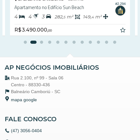
#2.294
Piso Laminado
un Beach
Apartamento no Edifício South Be
Piso Porcelanato
Infra para Ar Split
4
5
3
m²
149,
m²
274,
m²
4
0
Características do Empreendimento
R$ 4.950.000,
00
Bar
Sala de Jogos
Salão de Festas
Cinema
Piscina
Espaço Fitness
Medidores Individuais
AP NEGÓCIOS IMOBILIÁRIOS
Captação de Água
Portão Eletrônico
Rua 2.100, nº 99 - Sala 06
Brinquedoteca
Centro - 88330-436
Bicicletário
Balneário Camboriú -
SC
Gás Central
Elevador
mapa google
Box de Praia
Acessibilidade para PNE
FALE CONOSCO
Endereço:
Rua 3140
(47)
3056-0404
Centro