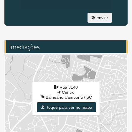
valorização imobiliária, tornando-se ideal tanto para moradia
quanto para investimento.
enviar
APARTAMENTOS:
4 Dormitórios, sendo 2 suítes e 2 demi suítes
WC Social
Ampla área social integrada
Imediações
Cozinha com churrasqueira a carvão
Rebaixamento em gesso
Pisos em porcelanato
Piso vinílico nos dormitórios
Portas laqueadas
Instalações com espera para automação residencial
Instalações para ar condicionado
Instalações para TV a cabo, telefone e dados
Rua 3140
Alto padrão de acabamento
Centro
6 Vagas de garagem
Balneário Camboriú /
SC
1 Ponto de energia por vaga de garagem
toque para ver no mapa
EMPREENDIMENTO:
Hall de entrada decorado
Guarita e central de monitoramento
Portão eletrônico