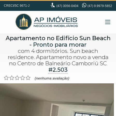
CRECI/SC 9671-J
(47)
3056-0404
(47) 9.9979-5852
Apartamento no Edifício Sun Beach
- Pronto para morar
com 4 dormitórios. Sun beach
residence. Apartamento novo a venda
no Centro de Balneário Camboriú SC
#2.503
(nenhuma avaliação)