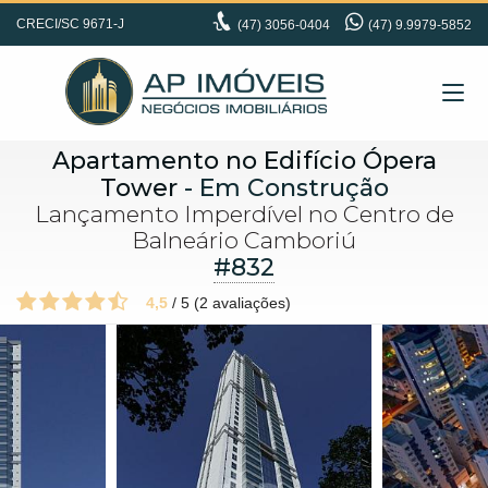
CRECI/SC 9671-J
(47)
3056-0404
(47) 9.9979-5852
Apartamento no Edifício Ópera
Tower
- Em Construção
Lançamento Imperdível no Centro de
Balneário Camboriú
#832
4,5
/
5
(
2
avaliações)