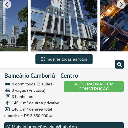
mostrar todas as fotos
Balneário Camboriú
Centro
-
ALTO PADRÃO EM
4 dormitórios (2 suítes)
CONSTRUÇÃO
3 vagas (Privativa)
3 banheiros
146,
m² de área privativa
00
146,
m² de área total
00
a partir de
R$ 2.850.000,
00
Mais Informações via WhatsApp