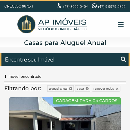
CRECI/SC 9671-J
(47)
3056-0404
(47) 9.9979-5852
Casas para Aluguel Anual
Encontre seu Imóvel
1
imóvel encontrado
Filtrando por:
remover todos
aluguel anual
casa
GARAGEM PARA 04 CARROS