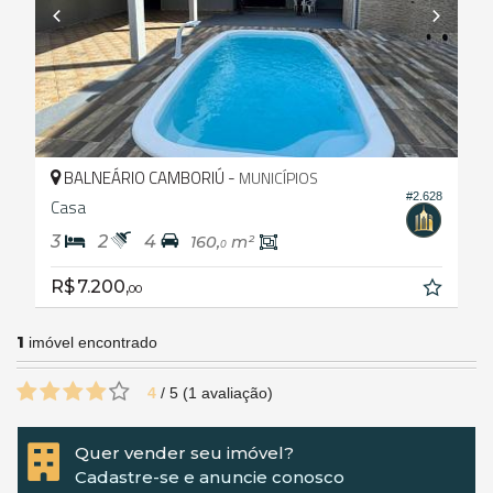
BALNEÁRIO CAMBORIÚ -
MUNICÍPIOS
#2.628
Casa
3
2
4
160,
m²
0
R$ 7.200,
00
1
imóvel encontrado
4
/
5
(
1
avaliação)
Quer vender seu imóvel?
Cadastre-se e anuncie conosco