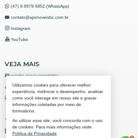
(47) 9.9979-5852 (WhatsApp)
contato@apimoveisbc.com.br
Instagram
YouTube
VEJA MAIS
receba nosso newsletter
Utilizamos
cookies
para oferecer melhor
trabalhe conosco
experiência, melhorar o desempenho, analisar
indicadores financeiros
como você interage em nosso site e gravar
informações coletadas por meio de
cadastre seu imóvel
formulários.
imóveis favoritos
Ao utilizar esse site, você concorda com o uso
de
cookies
. Para mais informações visite
mapa de imóveis
Política de Privacidade
.