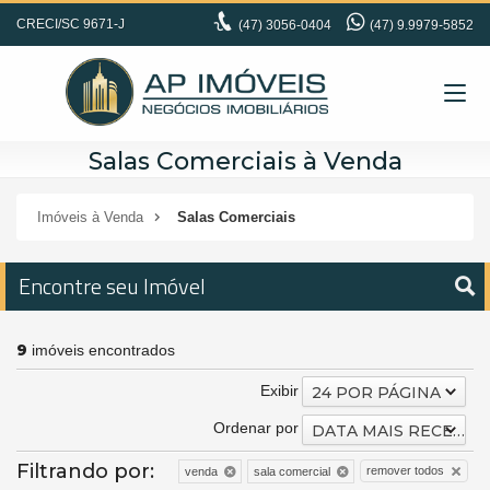
CRECI/SC 9671-J
(47)
3056-0404
(47) 9.9979-5852
Salas Comerciais à Venda
Imóveis à Venda
Salas Comerciais
Encontre seu Imóvel
9
imóveis encontrados
Exibir
24 POR PÁGINA
Ordenar por
DATA MAIS RECENTE
Filtrando por:
remover todos
venda
sala comercial