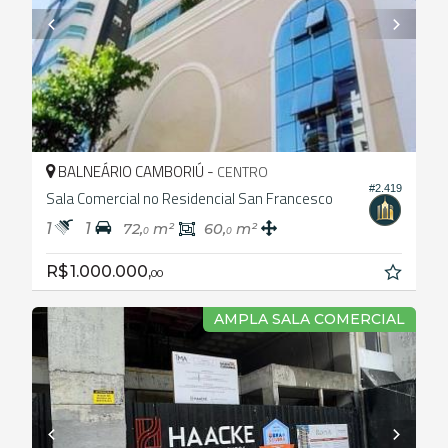
BALNEÁRIO CAMBORIÚ -
CENTRO
#2.419
Sala Comercial no Residencial San Francesco
1
1
72,
m²
60,
m²
0
0
R$ 1.000.000,
00
AMPLA SALA COMERCIAL