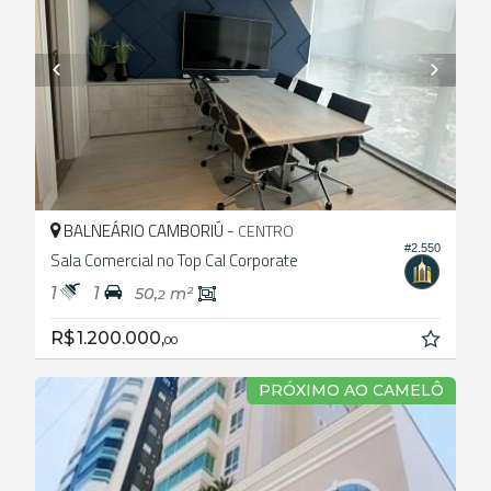
BALNEÁRIO CAMBORIÚ -
CENTRO
#2.550
Sala Comercial no Top Cal Corporate
1
1
50,
m²
2
R$ 1.200.000,
00
PRÓXIMO AO CAMELÔ