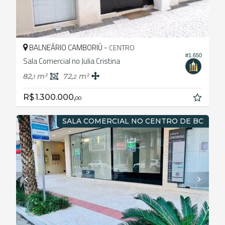
BALNEÁRIO CAMBORIÚ -
CENTRO
#1.650
Sala Comercial no Julia Cristina
82,
m²
72,
m²
1
2
R$ 1.300.000,
00
SALA COMERCIAL NO CENTRO DE BC