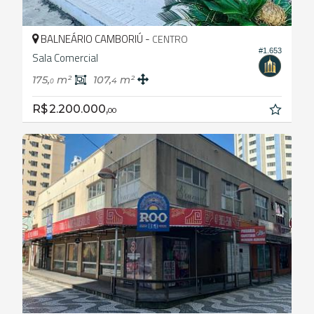
BALNEÁRIO CAMBORIÚ -
CENTRO
#1.653
Sala Comercial
175,
m²
107,
m²
4
0
R$ 2.200.000,
00