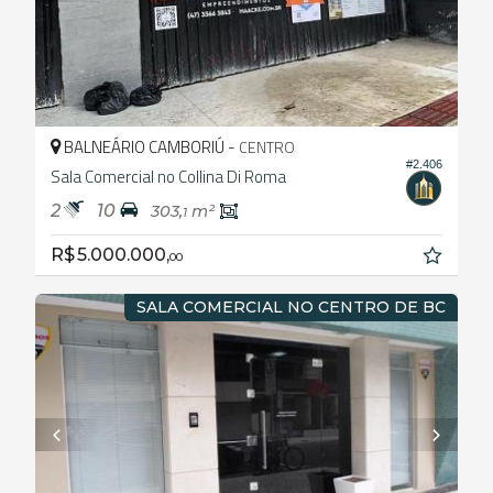
BALNEÁRIO CAMBORIÚ -
CENTRO
#2.406
Sala Comercial no Collina Di Roma
2
10
303,
m²
1
R$ 5.000.000,
00
SALA COMERCIAL NO CENTRO DE BC