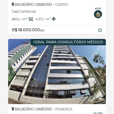
BALNEÁRIO CAMBORIÚ -
CENTRO
#938
Sala Comercial
860,
m²
437,
m²
0
0
R$ 18.000.000,
00
IDEAL PARA CONSULTÓRIO MÉDICO
BALNEÁRIO CAMBORIÚ -
PIONEIROS
#1.606