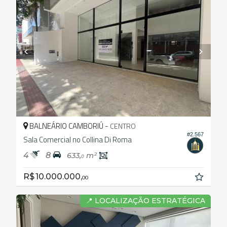
BALNEÁRIO CAMBORIÚ -
CENTRO
#2.567
Sala Comercial no Collina Di Roma
4
8
633,
m²
0
R$ 10.000.000,
00
📍 LOCALIZAÇÃO ESTRATÉGICA