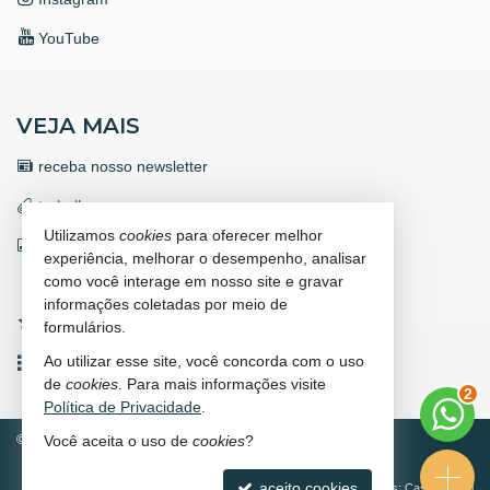
Endereço:
YouTube
Avenida Atlântica
Barra Sul
Balneário Camboriú /
SC
ver mapa abaixo
VEJA MAIS
receba nosso newsletter
trabalhe conosco
Utilizamos
cookies
para oferecer melhor
indicadores financeiros
experiência, melhorar o desempenho, analisar
como você interage em nosso site e gravar
cadastre seu imóvel
informações coletadas por meio de
imóveis favoritos
formulários.
Ao utilizar esse site, você concorda com o uso
mapa de imóveis
2
de
cookies
. Para mais informações visite
Política de Privacidade
.
©
2026
CRECI/SC 9671-J
Política de Privacidade
Você aceita o uso de
cookies
?
aceito cookies
Site para imobiliárias
: Castel Digital