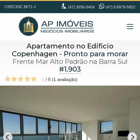
CRECI/SC 9671-J
(47)
3056-0404
(47) 9.9979-5852
Apartamento no Edificio
Copenhagen
- Pronto para morar
Frente Mar Alto Padrão na Barra Sul
#1.903
5
/
5
(
1
avaliação)