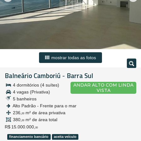
mostrar todas as fotos
Balneário Camboriú
Barra Sul
-
ANDAR ALTO COM LINDA
4 dormitórios (4 suítes)
VISTA
4 vagas (Privativa)
5 banheiros
Alto Padrão - Frente para o mar
236,
m² de área privativa
00
380,
m² de área total
00
R$ 15.000.000,
00
financiamento bancário
aceita veículo