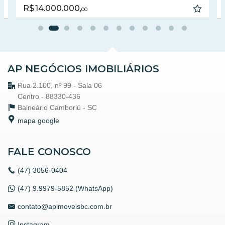
Portaria 24h
R$ 14.000.000,
00
Medidores Individuais
Captação de Água
Portão Eletrônico
Playground
Brinquedoteca
Automação Predial
AP NEGÓCIOS IMOBILIÁRIOS
Piscina Infantil
Bicicletário
Rua 2.100, nº 99 - Sala 06
Câmeras de Segurança
Gás Central
Centro - 88330-436
Elevador
Balneário Camboriú -
SC
Depósito
mapa google
Coworking
Deck Molhado
Espaço Zen
Pìscina Térmica
FALE CONOSCO
Entrada para Banhistas
Box de Praia
(47)
3056-0404
Hall Decorado e Mobiliado
Infra para Veículos Elétricos
(47) 9.9979-5852 (WhatsApp)
Estar Social
Acessibilidade para PNE
contato@apimoveisbc.com.br
Hidromassagem
Instagram