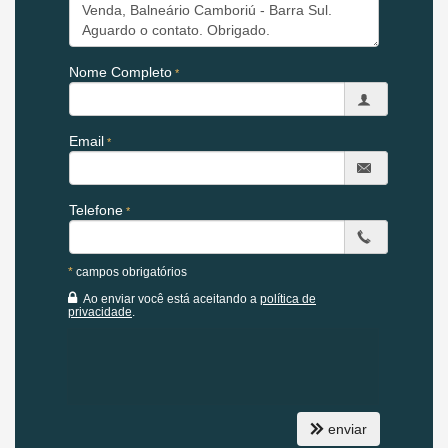
nobre em Balneário Camboriú
_____________________________________________________
AP IMÓVEIS - 17 ANOS DE
Nome Completo
EXPERIÊNCIA IMOBILIÁRIA EM
BALNEÁRIO CAMBORIÚ.
Email
Informações
(47) 99979-5852
Telefone
*
campos obrigatórios
Características do Imóvel:
Ao enviar você está aceitando a
política de
privacidade
.
Aquecimento de Água
Churrasqueira
Piso Porcelanato
Infra para Ar Split
Andar Alto
Vista Livre
Vista Mar
enviar
Acabamento em Gesso