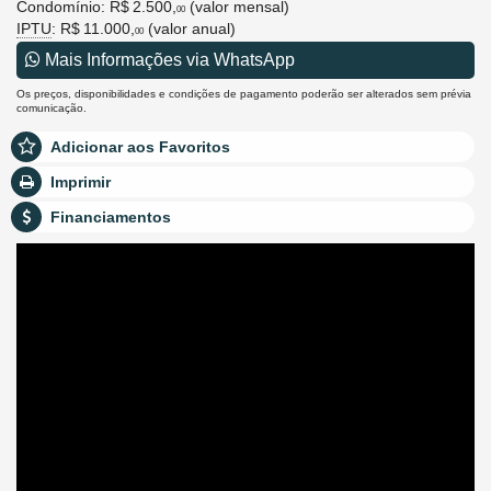
Condomínio: R$ 2.500,
(valor mensal)
00
IPTU
: R$ 11.000,
(valor anual)
00
Mais Informações via WhatsApp
Os preços, disponibilidades e condições de pagamento poderão ser alterados sem prévia
comunicação.
Adicionar aos Favoritos
Imprimir
Financiamentos