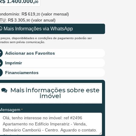
R$ 1.400.000,
00
ondomínio: R$ 619,
(valor mensal)
20
PTU
: R$ 3.305,
(valor anual)
90
Mais Informações via WhatsApp
 preços, disponibilidades e condições de pagamento poderão ser
terados sem prévia comunicação.
Adicionar aos Favoritos
Imprimir
Financiamentos
Mais informações sobre este
imóvel
Mensagem