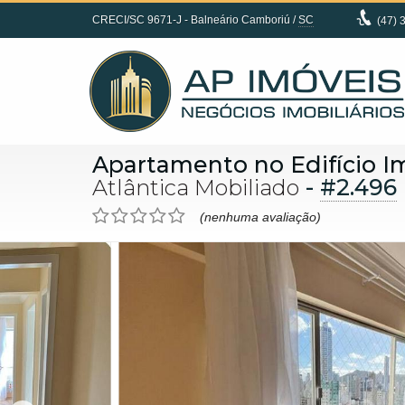
CRECI/SC 9671-J
- Balneário Camboriú /
SC
(47)
3
Apartamento no Edifício I
-
#2.496
Atlântica Mobiliado
(nenhuma avaliação)