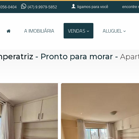
ligamos para você
encontre 
056-0404
(47) 9.9979-5852
A IMOBILIÁRIA
VENDAS
ALUGUEL
mperatriz
- Pronto para morar
-
Apar