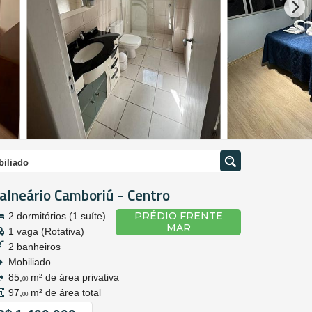
biliado
alneário Camboriú
Centro
-
PRÉDIO FRENTE
2 dormitórios (1 suíte)
MAR
1 vaga (Rotativa)
2 banheiros
Mobiliado
85,
m² de área privativa
00
97,
m² de área total
00