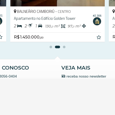
BALNEÁRIO CAMBORIÚ -
BAL
CENTRO
#2.306
Apartamento no Edifício Golden Tower
Aparta
2
2
1
2
130,
m²
97,
m²
0
0
R$ 1
R$ 1.450.000,
00
E CONOSCO
VEJA MAIS
3056-0404
receba nosso newsletter
 9.9979-5852 (WhatsApp)
trabalhe conosco
ato@apimoveisbc.com.br
indicadores financeiros
agram
cadastre seu imóvel
ube
mapa de imóveis