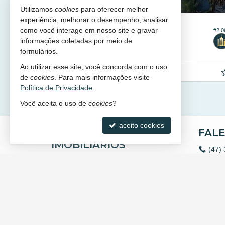
Utilizamos
cookies
para oferecer melhor
experiência, melhorar o desempenho, analisar
BALNEÁRIO CAMBORIÚ -
CENTRO
como você interage em nosso site e gravar
#2.467
#2.061
Apartamento no Edifício Imperial
informações coletadas por meio de
3
2
2
99,
m²
formulários.
0
Ao utilizar esse site, você concorda com o uso
R$ 1.350.000,
00
de
cookies
. Para mais informações visite
Política de Privacidade
.
Você aceita o uso de
cookies
?
aceito cookies
AP NEGÓCIOS
FAL
IMOBILIÁRIOS
(47)
(47)
Rua 2.100, nº 99 - Sala 06
cont
Centro - 88330-436
Inst
Balneário Camboriú -
SC
YouT
mapa google