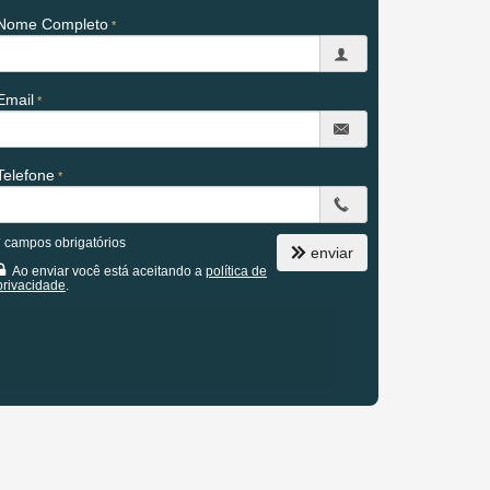
Nome Completo
Email
Telefone
*
campos obrigatórios
enviar
Ao enviar você está aceitando a
política de
privacidade
.