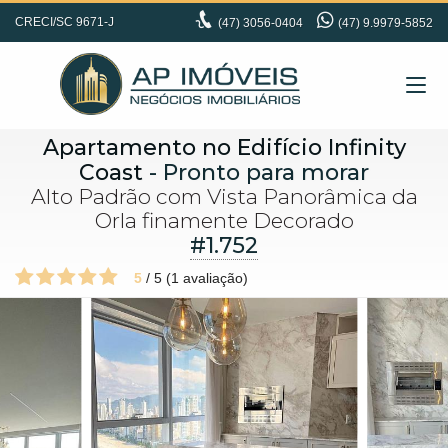
CRECI/SC 9671-J
(47)
3056-0404
(47) 9.9979-5852
Apartamento no Edifício Infinity
Coast
- Pronto para morar
Alto Padrão com Vista Panorâmica da
Orla finamente Decorado
#1.752
5
/
5
(
1
avaliação)