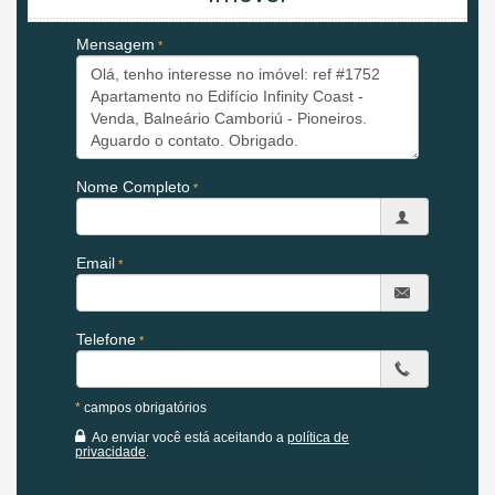
Sala de Jantar
Cozinha Integrada
Mensagem
Lavanderia
Lavabo
Banheiro de Serviço
Área Técnica
03 Vagas de garagem privativas
Características do Imóvel
Aquecimento de Água
Nome Completo
Churrasqueira
Piso Laminado
Piso Porcelanato
Infra para Ar Split
Email
Andar Alto
Área de Serviço
Sala de Estar
Telefone
Sala de Jantar
Cozinha
Espaço Gourmet
Hidromassagem
*
campos obrigatórios
Lavabo
Ao enviar você está aceitando a
política de
Sacada Técnica
privacidade
.
Entrada de Serviço
Banheiro de Serviço