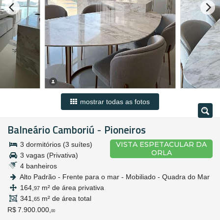
mostrar todas as fotos
Balneário Camboriú
Pioneiros
-
VISTA ESPETACULAR DA
3 dormitórios (3 suítes)
ORLA
3 vagas (Privativa)
4 banheiros
Alto Padrão - Frente para o mar - Mobiliado - Quadra do Mar
164,
m² de área privativa
97
341,
m² de área total
65
R$ 7.900.000,
00