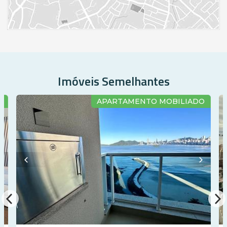
Câmeras de Segurança
Gás Central
Elevador
Depósito
Coworking
Deck Molhado
Solarium
Espaço Zen
Imóveis Semelhantes
A
APARTAMENTO MOBILIADO