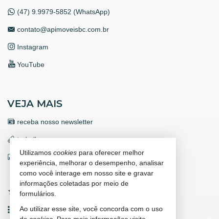
(47) 9.9979-5852 (WhatsApp)
contato@apimoveisbc.com.br
Instagram
YouTube
VEJA MAIS
receba nosso newsletter
trabalhe conosco
Utilizamos
cookies
para oferecer melhor
indicadores financeiros
experiência, melhorar o desempenho, analisar
como você interage em nosso site e gravar
cadastre seu imóvel
informações coletadas por meio de
imóveis favoritos
formulários.
Ao utilizar esse site, você concorda com o uso
mapa de imóveis