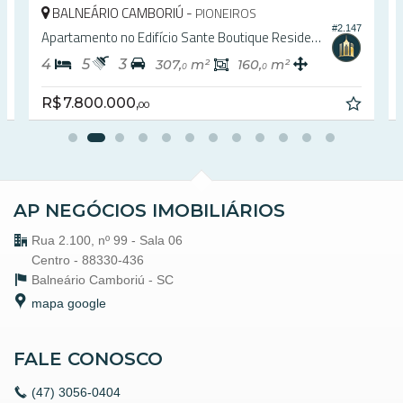
BALNEÁRIO CAMBORIÚ -
PIONEIROS
0
#2.147
Apartamento no Edifício Sante Boutique Residence
4
5
3
307,
m²
160,
m²
0
0
R$ 7.800.000,
00
AP NEGÓCIOS IMOBILIÁRIOS
Rua 2.100, nº 99 - Sala 06
Centro - 88330-436
Balneário Camboriú -
SC
mapa google
FALE CONOSCO
(47)
3056-0404