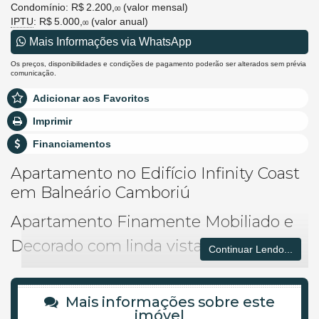
Condomínio: R$ 2.200,
(valor mensal)
00
IPTU
: R$ 5.000,
(valor anual)
00
Mais Informações via WhatsApp
Os preços, disponibilidades e condições de pagamento poderão ser alterados sem prévia
comunicação.
Adicionar aos Favoritos
Imprimir
Financiamentos
Apartamento no Edifício Infinity Coast
em Balneário Camboriú
Apartamento Finamente Mobiliado e
Decorado com linda vista da Orla.
Continuar Lendo...
O APARTAMENTO:
03 Suítes (sendo 01 Master com Hidromassagem)
Mais informações sobre este
Sala de Estar
imóvel