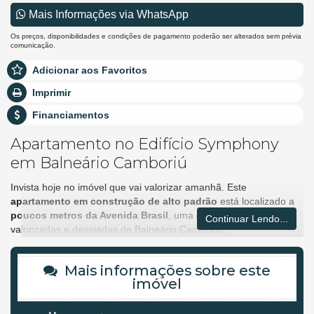
Mais Informações via WhatsApp
Os preços, disponibilidades e condições de pagamento poderão ser alterados sem prévia
comunicação.
Adicionar aos Favoritos
Imprimir
Financiamentos
Apartamento no Edifício Symphony
em Balneário Camboriú
Invista hoje no imóvel que vai valorizar amanhã. Este
apartamento em construção de alto padrão
está localizado a
poucos metros da Avenida Brasil
, uma das regiões mais
Continuar Lendo...
valorizadas e desejadas de Balneário Camboriú.
Uma oportunidade ideal para quem busca sofisticação,
localização estratégica e condição facilitada de negociação.
Mais informações sobre este
imóvel
Um imóvel pensado para oferecer qualidade de vida,
funcionalidade e valorização patrimonial.