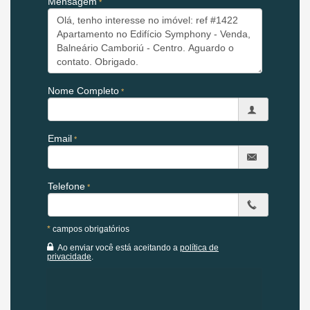
Mensagem
💰
Condição de Pagamento Facilitada
Oportunidade ainda mais atrativa para investidores e
compradores planejados:
✔ Parte do valor com pagamento direto ao proprietário
✔ Saldo com possibilidade de
assumir junto à construtora
Nome Completo
O APARTAMENTO:
04 Suítes
Email
Amplo Living
Sacada com churrasqueira
Cozinha Integrada
Lavanderia
Telefone
Lavabo
03 vagas de garagem
*
campos obrigatórios
Localização Estratégica:
Ao enviar você está aceitando a
política de
privacidade
.
Estar a poucos metros da Avenida Brasil significa:
Próximo a comércios e serviços
Restaurantes, cafés e mercados
Fácil acesso à praia