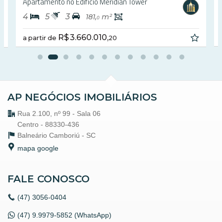
Apartamento no Edifício Meridian Tower
Centro
Balneário Camboriú /
SC
4
5
3
181,
m²
0
ver mapa abaixo
R$ 3.660.010,
a partir de
20
AP NEGÓCIOS IMOBILIÁRIOS
Rua 2.100, nº 99 - Sala 06
Centro - 88330-436
Balneário Camboriú -
SC
mapa google
FALE CONOSCO
(47)
3056-0404
(47) 9.9979-5852 (WhatsApp)