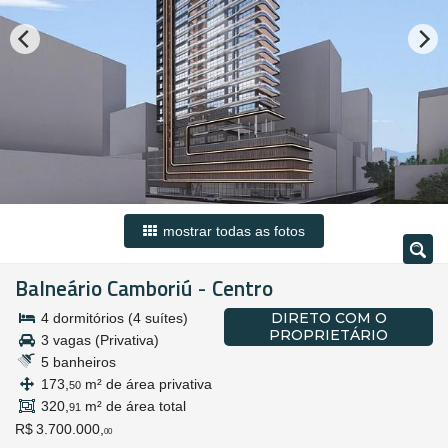
mostrar todas as fotos
Balneário Camboriú
Centro
-
DIRETO COM O
4 dormitórios (4 suítes)
PROPRIETÁRIO
3 vagas (Privativa)
5 banheiros
173,
m² de área privativa
50
320,
m² de área total
91
R$ 3.700.000,
00