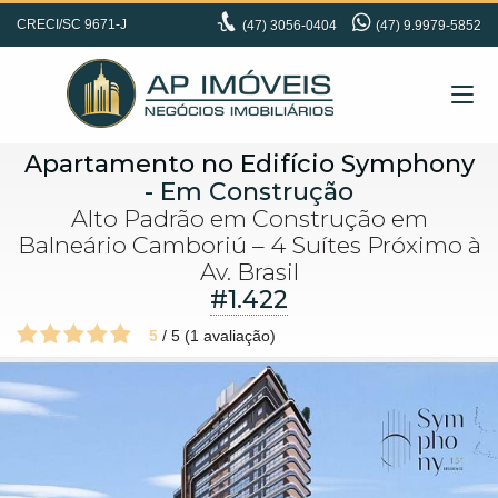
CRECI/SC 9671-J
(47)
3056-0404
(47) 9.9979-5852
Apartamento no Edifício Symphony
- Em Construção
Alto Padrão em Construção em
Balneário Camboriú – 4 Suítes Próximo à
Av. Brasil
#1.422
5
/
5
(
1
avaliação)