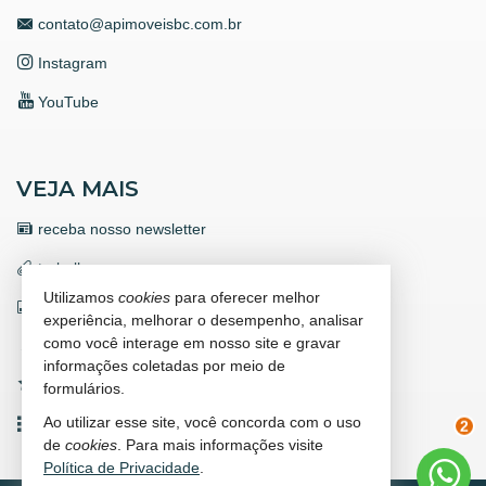
contato@apimoveisbc.com.br
Instagram
YouTube
VEJA MAIS
receba nosso newsletter
trabalhe conosco
Utilizamos
cookies
para oferecer melhor
indicadores financeiros
experiência, melhorar o desempenho, analisar
como você interage em nosso site e gravar
cadastre seu imóvel
informações coletadas por meio de
imóveis favoritos
formulários.
Ao utilizar esse site, você concorda com o uso
mapa de imóveis
2
de
cookies
. Para mais informações visite
Política de Privacidade
.