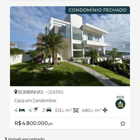
CONDOMÍNIO FECHADO
BOMBINHAS -
CENTRO
#509
Casa em Condomínio
4
4
3
513,
m²
480,
m²
0
0
R$ 4.800.000,
00
1
imóvel encontrado