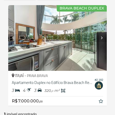
BRAVA BEACH DUPLEX
ITAJAÍ -
PRAIA BRAVA
#2.182
Apartamento Duplex no Edifício Brava Beach Reserva Aroeira.
3
4
3
320,
m²
0
R$ 7.000.000,
00
1
imóvel encontrado