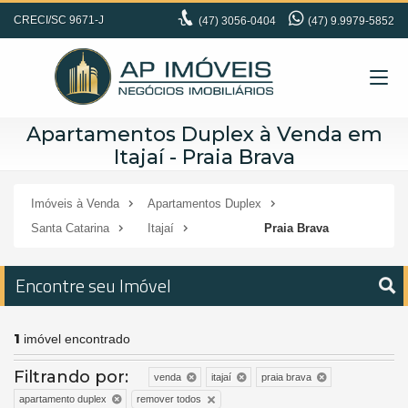
CRECI/SC 9671-J
(47)
3056-0404
(47) 9.9979-5852
Apartamentos Duplex à Venda em
Itajaí - Praia Brava
Imóveis à Venda
Apartamentos Duplex
Santa Catarina
Itajaí
Praia Brava
Encontre seu Imóvel
1
imóvel encontrado
Filtrando por:
venda
itajaí
praia brava
remover todos
apartamento duplex