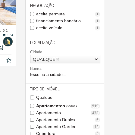
NEGOCIAÇÃO
aceita permuta
1
financiamento bancário
1
aceita veículo
1
 AMORES
#1.524
LOCALIZAÇÃO
Cidade
QUALQUER
Bairros
Escolha a cidade...
TIPO DE IMÓVEL
Qualquer
Apartamentos
519
(todos)
Apartamento
473
Apartamento Duplex
6
Apartamento Garden
12
Cobertura
4