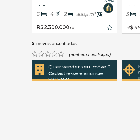
#2.239
Casa
Casa
6
4
2
3
300,
m²
0
R$ 2.300.000,
R$ 3.
00
5
imóveis encontrados
(nenhuma avaliação)
Quer vender seu imóvel?
Cadastre-se e anuncie
conosco