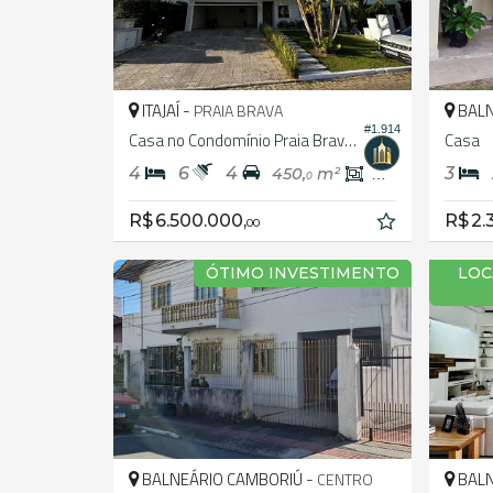
ITAJAÍ -
BALN
PRAIA BRAVA
#1.914
Casa no Condomínio Praia Brava Horizontal
Casa
4
6
4
3
450,
m²
270,
m²
0
0
R$ 6.500.000,
R$ 2.
00
ÓTIMO INVESTIMENTO
LOC
BALNEÁRIO CAMBORIÚ -
BALN
CENTRO