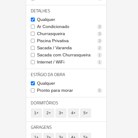
DETALHES
Qualquer
Ar Condicionado
3
Churrasqueira
3
Piscina Privativa
3
Sacada / Varanda
2
Sacada com Churrasqueira
1
Internet / WiFi
1
ESTÁGIO DA OBRA
Qualquer
Pronto para morar
5
DORMITÓRIOS
1+
2+
3+
4+
5+
GARAGENS
1+
2+
3+
4+
5+