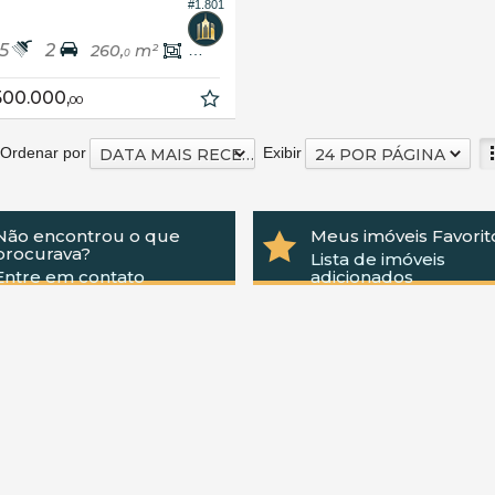
#1.801
5
2
260,
m²
203,
m²
0
0
500.000,
00
Ordenar por
Exibir
DATA MAIS RECENTE
24 POR PÁGINA
Não encontrou o que
Meus imóveis Favorit
procurava?
Lista de imóveis
Entre em contato
adicionados