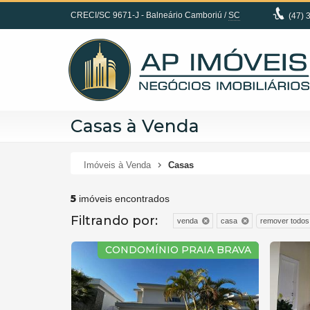
CRECI/SC 9671-J
- Balneário Camboriú /
SC
(47)
3
Casas à Venda
Imóveis à Venda
Casas
5
imóveis encontrados
Filtrando por:
remover todos
venda
casa
CONDOMÍNIO PRAIA BRAVA