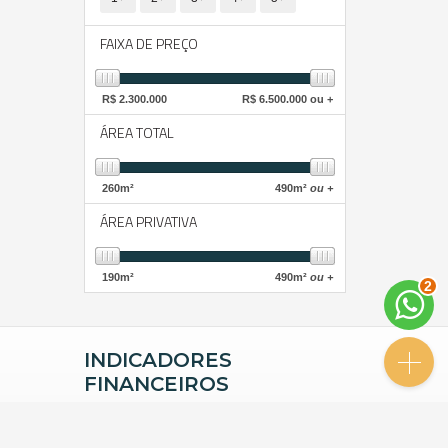
FAIXA DE PREÇO
R$
2.300.000
R$
6.500.000 ou +
ÁREA TOTAL
260
m²
490
m²
ou +
ÁREA PRIVATIVA
2
190
m²
490
m²
ou +
INDICADORES
FINANCEIROS
CUB /
SC
R$ 3.151,24
CUB /
SC
variação
0,95%