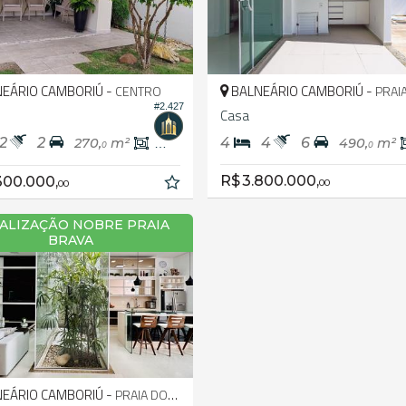
EÁRIO CAMBORIÚ -
BALNEÁRIO CAMBORIÚ -
CENTRO
PRAIA DOS
#2.427
Casa
2
2
4
4
6
270,
m²
189,
m²
490,
m²
0
0
0
R$ 3.800.000,
300.000,
00
00
ALIZAÇÃO NOBRE PRAIA
BRAVA
EÁRIO CAMBORIÚ -
PRAIA DOS AMORES