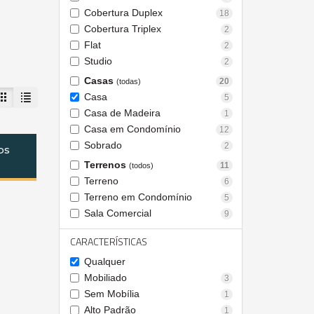
Cobertura Duplex
18
Cobertura Triplex
2
Flat
2
Studio
2
Casas
20
(todas)
Casa
5
Casa de Madeira
1
Casa em Condomínio
12
Sobrado
2
os
Terrenos
11
(todos)
Terreno
6
Terreno em Condomínio
5
Sala Comercial
9
CARACTERÍSTICAS
Qualquer
Mobiliado
3
Sem Mobília
1
Alto Padrão
1