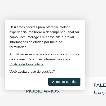
Utilizamos
cookies
para oferecer melhor
experiência, melhorar o desempenho, analisar
como você interage em nosso site e gravar
informações coletadas por meio de
formulários.
Ao utilizar esse site, você concorda com o uso
de
cookies
. Para mais informações visite
Política de Privacidade
.
Você aceita o uso de
cookies
?
aceito cookies
AP NEGÓCIOS
FAL
IMOBILIÁRIOS
(47)
(47)
Rua 2.100, nº 99 - Sala 06
cont
Centro - 88330-436