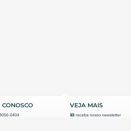
E CONOSCO
VEJA MAIS
3056-0404
receba nosso newsletter
 9.9979-5852 (WhatsApp)
trabalhe conosco
ato@apimoveisbc.com.br
indicadores financeiros