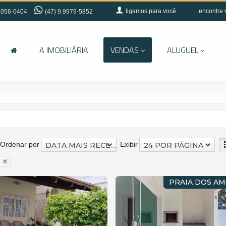
ligamos para você
encontre 
056-0404
(47) 9.9979-5852
A IMOBILIÁRIA
VENDAS
ALUGUEL
Ordenar por
Exibir
DATA MAIS RECENTE
24 POR PÁGINA
PRAIA DOS A