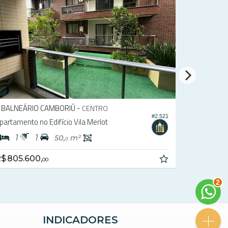
BALNEÁRIO CAMBORIÚ -
BALNEÁR
CENTRO
#2.521
partamento no Edifício Vila Merlot
Apartament
1
1
2
1
50,
m²
0
$ 805.600,
R$ 630.0
00
2
INDICADORES