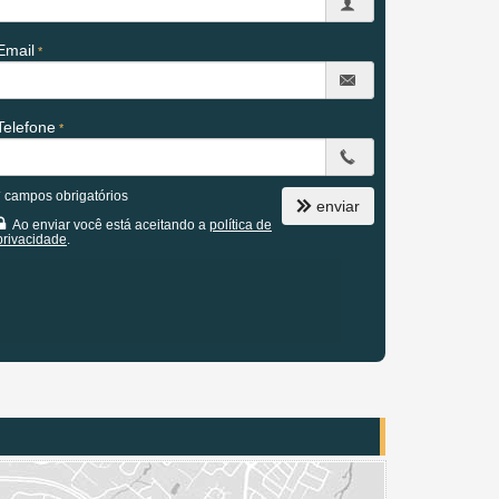
Email
Telefone
*
campos obrigatórios
enviar
Ao enviar você está aceitando a
política de
privacidade
.