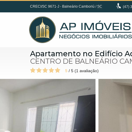
CRECI/SC 9671-J
- Balneário Camboriú /
SC
(47)
3
Apartamento no Edifício A
CENTRO DE BALNEÁRIO CA
5
/
5
(
1
avaliação)