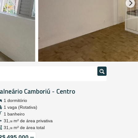
alneário Camboriú
Centro
-
1 dormitório
1 vaga (Rotativa)
1 banheiro
31,
m² de área privativa
08
31,
m² de área total
08
R$ 495.000,