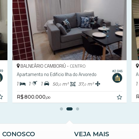
BALNEÁRIO CAMBORIÚ -
CENTRO
49
#2.046
Apartamento no Edificio Ilha do Arvoredo
A
1
1
1
1
50,
m²
37,
m²
0
0
R
R$ 800.000,
00
E CONOSCO
VEJA MAIS