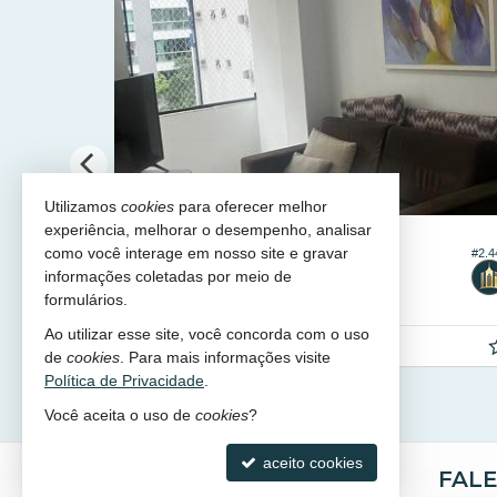
Utilizamos
cookies
para oferecer melhor
experiência, melhorar o desempenho, analisar
BALNEÁRIO CAMBORIÚ -
CENTRO
como você interage em nosso site e gravar
#2.059
#2.4
Apartamento no Edifício Las Vegas
informações coletadas por meio de
1
1
1
58,
m²
formulários.
0
Ao utilizar esse site, você concorda com o uso
R$ 860.000
R$ 799.000,
00
de
cookies
. Para mais informações visite
Política de Privacidade
.
Você aceita o uso de
cookies
?
aceito cookies
AP NEGÓCIOS
FAL