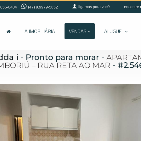
ligamos para você
encontre 
056-0404
(47) 9.9979-5852
A IMOBILIÁRIA
VENDAS
ALUGUEL
dda i
- Pronto para morar
-
APARTA
-
#2.54
MBORIÚ – RUA RETA AO MAR