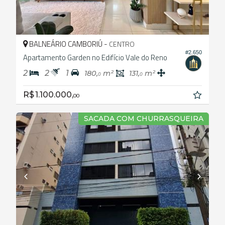
BALNEÁRIO CAMBORIÚ -
CENTRO
#2.650
Apartamento Garden no Edifício Vale do Reno
2
2
1
180,
m²
131,
m²
0
0
R$ 1.100.000,
00
SACADA COM CHURRASQUEIRA