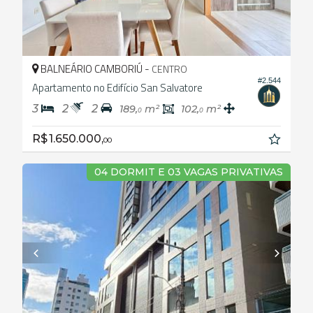
BALNEÁRIO CAMBORIÚ -
CENTRO
#2.544
Apartamento no Edifício San Salvatore
3
2
2
189,
m²
102,
m²
0
0
R$ 1.650.000,
00
04 DORMIT E 03 VAGAS PRIVATIVAS