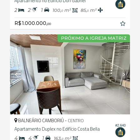
Apartamento no Edifício Don Gabriel
2
2
1
100,
m²
85,
m²
0
0
R$ 1.000.000,
00
PRÓXIMO A IGREJA MATRIZ
BALNEÁRIO CAMBORIÚ -
CENTRO
#2.640
Apartamento Duplex no Edifício Costa Bella
4
4
1
163,
m²
0