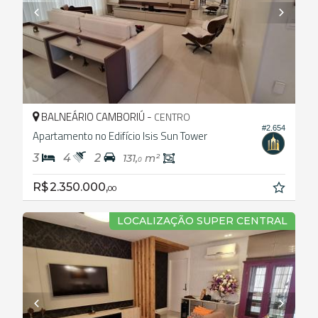
BALNEÁRIO CAMBORIÚ -
CENTRO
#2.654
Apartamento no Edifício Isis Sun Tower
3
4
2
131,
m²
0
R$ 2.350.000,
00
LOCALIZAÇÃO SUPER CENTRAL