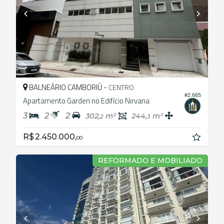
BALNEÁRIO CAMBORIÚ -
CENTRO
#2.665
Apartamento Garden no Edifício Nirvana
3
2
2
302,
m²
244,
m²
2
3
R$ 2.450.000,
00
REFORMADO E MOBILIADO