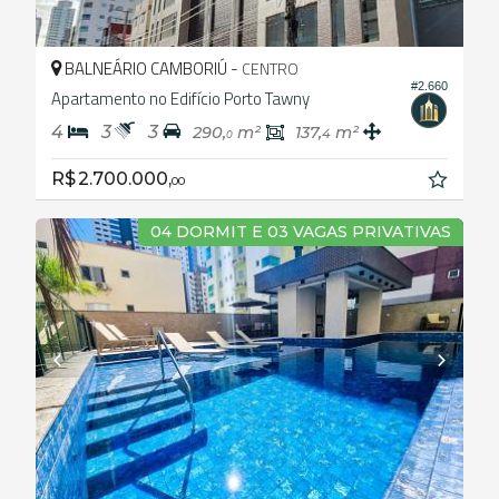
BALNEÁRIO CAMBORIÚ -
CENTRO
#2.660
Apartamento no Edifício Porto Tawny
4
3
3
290,
m²
137,
m²
4
0
R$ 2.700.000,
00
04 DORMIT E 03 VAGAS PRIVATIVAS