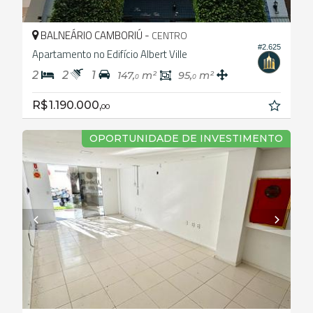
BALNEÁRIO CAMBORIÚ -
CENTRO
#2.625
Apartamento no Edifício Albert Ville
2
2
1
147,
m²
95,
m²
0
0
R$ 1.190.000,
00
OPORTUNIDADE DE INVESTIMENTO