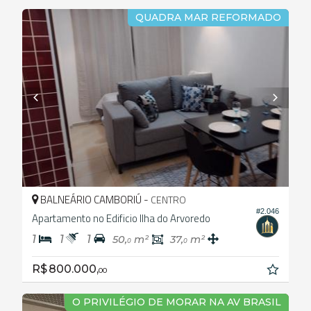
QUADRA MAR REFORMADO
BALNEÁRIO CAMBORIÚ -
CENTRO
#2.046
Apartamento no Edificio Ilha do Arvoredo
1
1
1
50,
m²
37,
m²
0
0
R$ 800.000,
00
O PRIVILÉGIO DE MORAR NA AV BRASIL