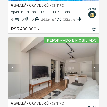
BALNEÁRIO CAMBORIÚ -
CENTRO
#2.659
Apartamento no Edifício Tesla Residence
4
3
3
263,
m²
132,
m²
8
3
R$ 3.400.000,
00
REFORMADO E MOBILIADO
BALNEÁRIO CAMBORIÚ -
CENTRO
#2.658