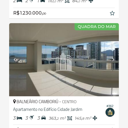
2
2
1
110,
m²
84,
m²
0
0
R$ 1.230.000,
00
QUADRA DO MAR
BALNEÁRIO CAMBORIÚ -
CENTRO
#362
Apartamento no Edifício Cidade Jardim
3
3
3
363,
m²
145,
m²
2
8