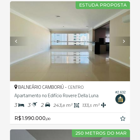
ESTUDA PROPOSTA
BALNEÁRIO CAMBORIÚ -
CENTRO
#2.632
Apartamento no Edifício Rovere Della Luna
3
3
2
243,
m²
133,
m²
8
5
R$ 1.990.000,
00
250 METROS DO MAR