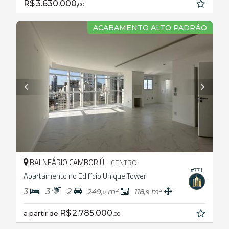
R$ 3.630.000,
00
ACABAMENTO ALTO PADRÃO
BALNEÁRIO CAMBORIÚ -
CENTRO
#771
Apartamento no Edifício Unique Tower
3
3
2
249,
m²
118,
m²
9
0
R$ 2.785.000,
a partir de
00