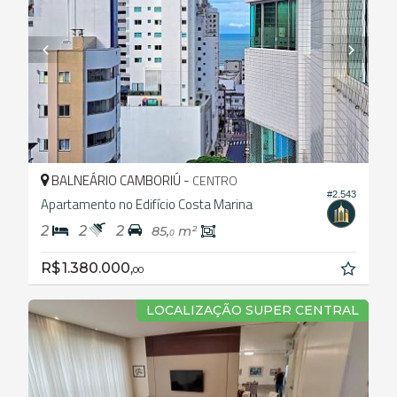
BALNEÁRIO CAMBORIÚ -
CENTRO
#2.543
Apartamento no Edifício Costa Marina
2
2
2
85,
m²
0
R$ 1.380.000,
00
LOCALIZAÇÃO SUPER CENTRAL