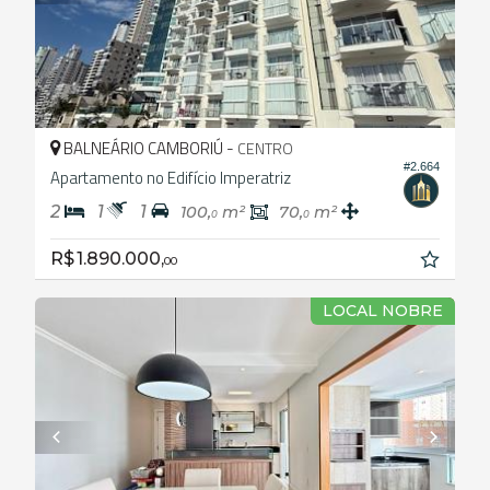
BALNEÁRIO CAMBORIÚ -
CENTRO
#2.664
Apartamento no Edifício Imperatriz
2
1
1
100,
m²
70,
m²
0
0
R$ 1.890.000,
00
LOCAL NOBRE