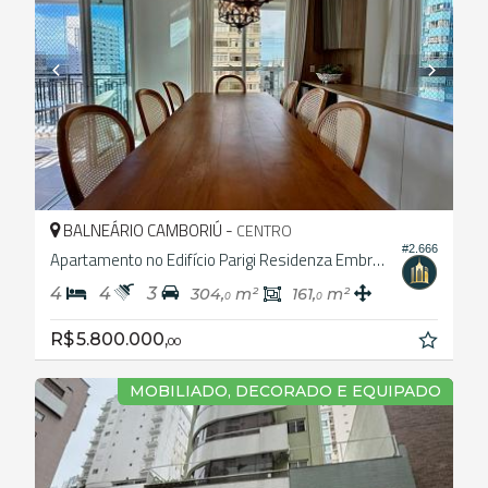
BALNEÁRIO CAMBORIÚ -
CENTRO
#2.666
Apartamento no Edifício Parigi Residenza Embraed
4
4
3
304,
m²
161,
m²
0
0
R$ 5.800.000,
00
MOBILIADO, DECORADO E EQUIPADO