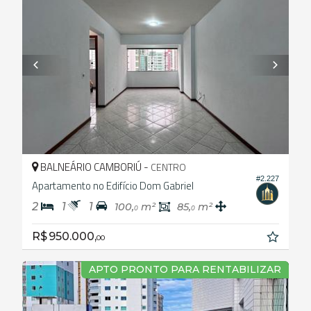
BALNEÁRIO CAMBORIÚ -
CENTRO
#2.227
Apartamento no Edifício Dom Gabriel
2
1
1
100,
m²
85,
m²
0
0
R$ 950.000,
00
APTO PRONTO PARA RENTABILIZAR