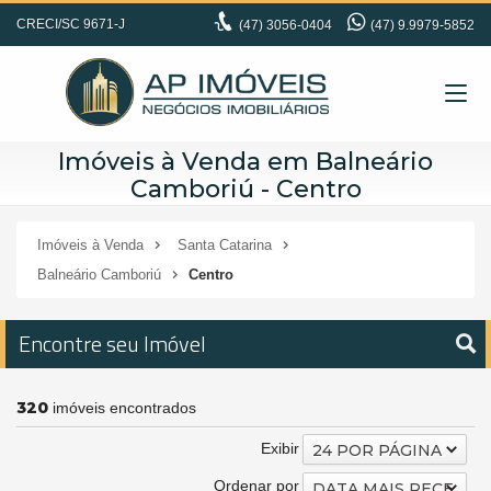
CRECI/SC 9671-J
(47)
3056-0404
(47) 9.9979-5852
Imóveis à Venda em Balneário
Camboriú - Centro
Imóveis à Venda
Santa Catarina
Balneário Camboriú
Centro
Encontre seu Imóvel
320
imóveis encontrados
Exibir
24 POR PÁGINA
Ordenar por
DATA MAIS RECENTE