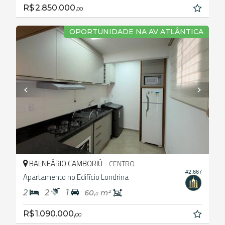
R$ 2.850.000,
00
OPORTUNIDADE NA AV ATLÂNTICA
BALNEÁRIO CAMBORIÚ -
CENTRO
#2.667
Apartamento no Edifício Londrina
2
2
1
60,
m²
0
R$ 1.090.000,
00