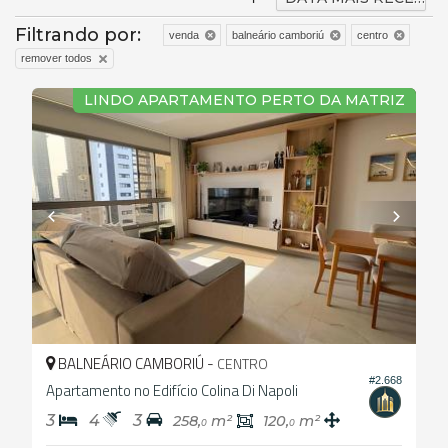
Filtrando por:
venda
balneário camboriú
centro
remover todos
LINDO APARTAMENTO PERTO DA MATRIZ
BALNEÁRIO CAMBORIÚ -
CENTRO
#2.668
Apartamento no Edifício Colina Di Napoli
3
4
3
258,
m²
120,
m²
0
0