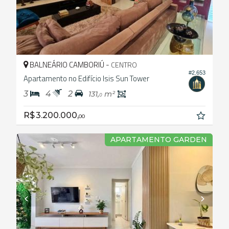
BALNEÁRIO CAMBORIÚ -
CENTRO
#2.653
Apartamento no Edifício Isis Sun Tower
3
4
2
131,
m²
0
R$ 3.200.000,
00
APARTAMENTO GARDEN