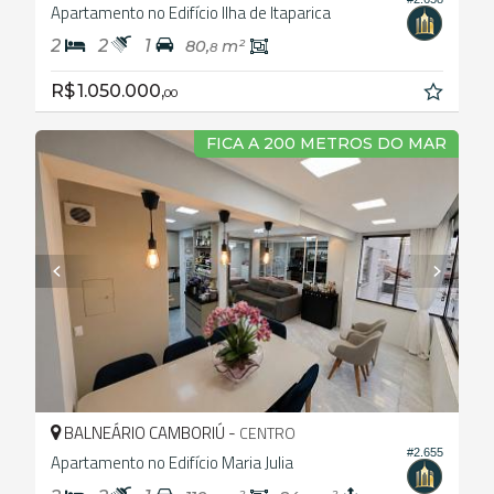
Apartamento no Edifício Ilha de Itaparica
2
2
1
80,
m²
8
R$ 1.050.000,
00
FICA A 200 METROS DO MAR
BALNEÁRIO CAMBORIÚ -
CENTRO
#2.655
Apartamento no Edifício Maria Julia