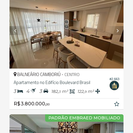
BALNEÁRIO CAMBORIÚ -
CENTRO
#2.663
Apartamento no Edifício Boulevard Brasil
3
4
3
182,
m²
122,
m²
3
9
R$ 3.800.000,
00
PADRÃO EMBRAED MOBILIADO